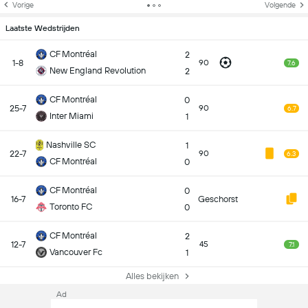
Vorige
Volgende
Laatste Wedstrijden
CF Montréal
2
1-8
90
7.6
New England Revolution
2
CF Montréal
0
25-7
90
6.7
Inter Miami
1
Nashville SC
1
22-7
90
6.3
CF Montréal
0
CF Montréal
0
16-7
Geschorst
Toronto FC
0
CF Montréal
2
12-7
45
7.1
Vancouver Fc
1
Alles bekijken
Ad