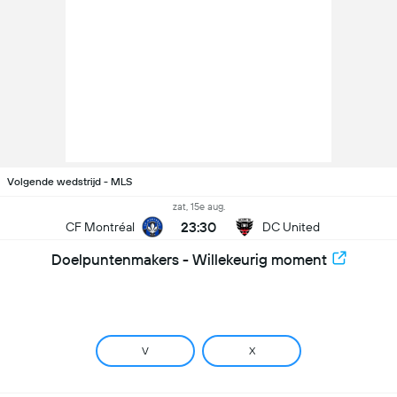
Volgende wedstrijd - MLS
zat, 15e aug.
23:30
CF Montréal
DC United
Doelpuntenmakers - Willekeurig moment
V
X