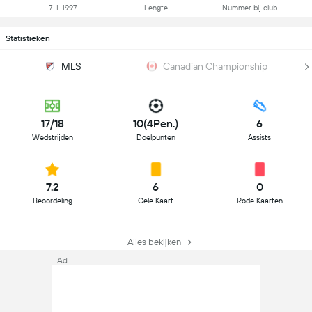
7-1-1997
Lengte
Nummer bij club
Statistieken
MLS
Canadian Championship
17/18
10(4Pen.)
6
Wedstrijden
Doelpunten
Assists
7.2
6
0
Beoordeling
Gele Kaart
Rode Kaarten
Alles bekijken
Ad