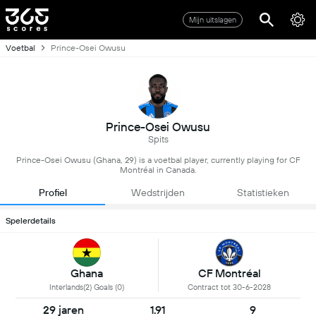
Mijn uitslagen
Voetbal
Prince-Osei Owusu
Prince-Osei Owusu
Spits
Prince-Osei Owusu (Ghana, 29) is a voetbal player, currently playing for CF
Montréal in Canada.
Profiel
Wedstrijden
Statistieken
Spelerdetails
Ghana
CF Montréal
Interlands(2) Goals (0)
Contract tot 30-6-2028
29 jaren
1.91
9