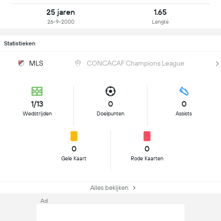
25 jaren
1.65
26-9-2000
Lengte
Statistieken
MLS
CONCACAF Champions League
1/13
0
0
Wedstrijden
Doelpunten
Assists
0
0
Gele Kaart
Rode Kaarten
Alles bekijken
Ad