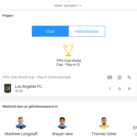
Meer bekijken
Prijzen
Club
Internationaal
FIFA Club World 
Cup - Play-in (1) 
FIFA Club World Cup - Play-in (Internationaal)
Los Angeles FC
1
0
0
2025
Wellicht ben je geïnteresseerd in
Ef
Matthew Longstaff
Brayan Vera
Thomas Gillier