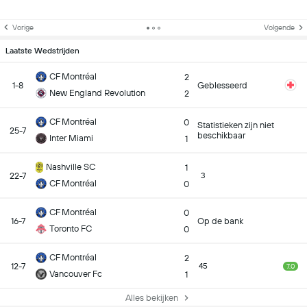
Vorige
Volgende
Laatste Wedstrijden
CF Montréal
2
1-8
Geblesseerd
New England Revolution
2
CF Montréal
0
Statistieken zijn niet
25-7
beschikbaar
Inter Miami
1
Nashville SC
1
22-7
3
CF Montréal
0
CF Montréal
0
16-7
Op de bank
Toronto FC
0
CF Montréal
2
12-7
45
7.0
Vancouver Fc
1
Alles bekijken