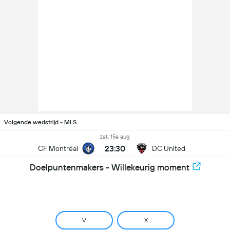
Volgende wedstrijd - MLS
zat, 15e aug.
23:30
CF Montréal
DC United
Doelpuntenmakers - Willekeurig moment
V
X