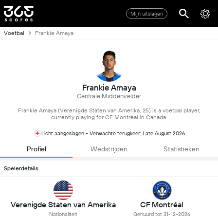
Mijn uitslagen
Voetbal
Frankie Amaya
Frankie Amaya
Centrale Middenvelder
Frankie Amaya (Verenigde Staten van Amerika, 25) is a voetbal player,
currently playing for CF Montréal in Canada.
Licht aangeslagen - Verwachte terugkeer: Late August 2026
Profiel
Wedstrijden
Statistieken
Spelerdetails
Verenigde Staten van Amerika
CF Montréal
Nationaliteit
Gehuurd tot 31-12-2026