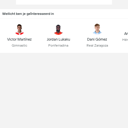
Wellicht ben je geïnteresseerd in
An
Victor Martínez
Jordan Lukaku
Dani Gómez
Hér
Gimnastic
Ponferradina
Real Zaragoza