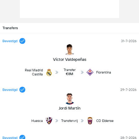
Transfers
Bevestigd
31-7-2026
Víctor Valdepeñas
Transfer
Real Madrid
Fiorentina
€8M
Castilla
Bevestigd
29-7-2026
Jordi Martín
Huesca
Transfervrij
CD Eldense
Bevestigd
28-7-2026