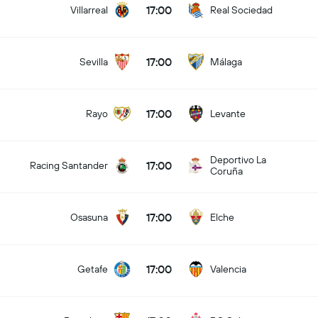
17:00
Villarreal
Real Sociedad
17:00
Sevilla
Málaga
17:00
Rayo
Levante
Deportivo La
17:00
Racing Santander
Coruña
17:00
Osasuna
Elche
17:00
Getafe
Valencia