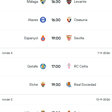
16:30
Málaga
Levante
16:30
Alaves
Osasuna
19:00
Espanyol
Sevilla
ronde 4
7-9-2026
17:00
Getafe
RC Celta
19:30
Elche
Real Sociedad
ronde 5
13-9-2026