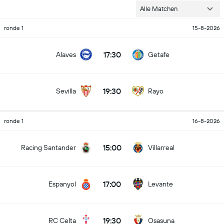
Alle Matchen
ronde 1
15-8-2026
17:30
Alaves
Getafe
19:30
Sevilla
Rayo
ronde 1
16-8-2026
15:00
Racing Santander
Villarreal
Voeg nu de klassementswidget voor de LaLiga aan je site
toe!
17:00
Espanyol
Levante
Haal de widget op door op 'Tag genereren' te klikken. Kopieer de
HTML-tag en plaats deze in de code van je website om de widget te
19:30
RC Celta
Osasuna
integreren.