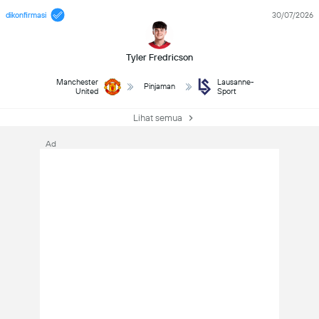
dikonfirmasi
30/07/2026
Tyler Fredricson
Manchester
Lausanne-
Pinjaman
United
Sport
Lihat semua
Ad