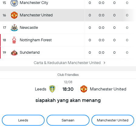
Manchester City
15
0
0:0
0
0
Manchester United
16
0
0:0
0
0
Newcastle
17
0
0:0
0
0
Nottingham Forest
18
0
0:0
0
0
Sunderland
19
0
0:0
0
0
Carta & Kedudukan Manchester United
Club Friendlies
12/08
18:30
Leeds
Manchester United
siapakah yang akan menang
Leeds
Samaan
Manchester United