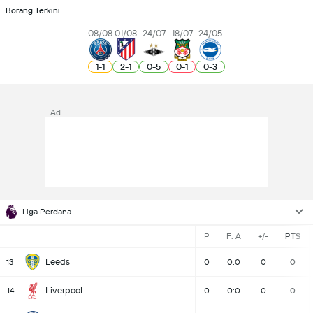
Borang Terkini
08/08
01/08
24/07
18/07
24/05
1
-
1
2
-
1
0
-
5
0
-
1
0
-
3
Ad
Liga Perdana
P
F: A
+/-
PTS
Leeds
13
0
0:0
0
0
Liverpool
14
0
0:0
0
0