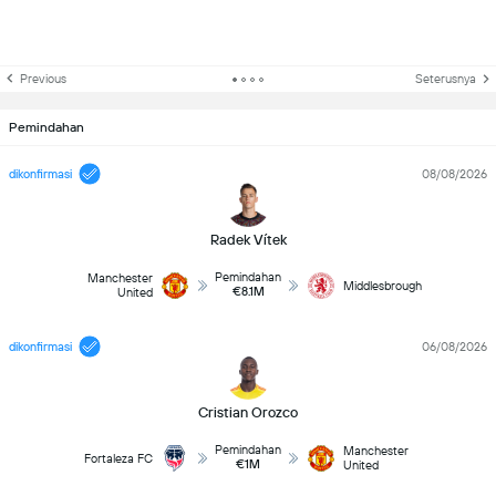
Previous
Seterusnya
Pemindahan
dikonfirmasi
08/08/2026
Radek Vítek
Pemindahan
Manchester
Middlesbrough
€8.1M
United
dikonfirmasi
06/08/2026
Cristian Orozco
Pemindahan
Manchester
Fortaleza FC
€1M
United