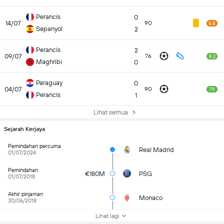
Perancis
0
14/07
90
5.8
Sepanyol
2
Perancis
2
09/07
76
8.2
Maghribi
0
Paraguay
0
04/07
90
7.9
Perancis
1
Lihat semua
Sejarah Kerjaya
Pemindahan percuma
Real Madrid
01/07/2024
Pemindahan
€180M
PSG
01/07/2018
Akhir pinjaman
Monaco
30/06/2018
Lihat lagi