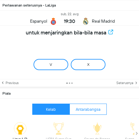
Perlawanan seterusnya - LaLiga
sub, 22. avg
19:30
Espanyol
Real Madrid
untuk menjaringkan bila-bila masa
V
X
Previous
Seterusnya
Piala
Kelab
Antarabangsa