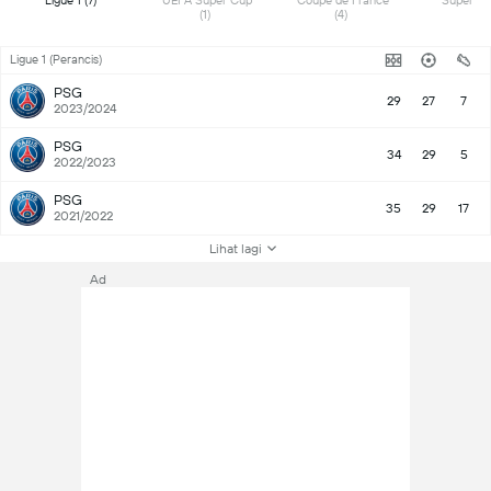
Ligue 1 (7) 
UEFA Super Cup 
Coupe de France 
(1) 
(4) 
Ligue 1 (Perancis)
PSG
29
27
7
2023/2024
PSG
34
29
5
2022/2023
PSG
35
29
17
2021/2022
Lihat lagi
Ad