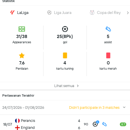
Statistik
LaLiga
Liga Juara
Copa del Rey
31/38
25(8Pk)
5
Appearances
gol
assist
7.6
4
0
Penilaian
kartu kuning
kartu merah
Lihat semua
Perlawanan Terakhir
24/07/2026 - 01/08/2026
Didn't participate in 3 matches
Perancis
4
2
18/07
90
8.7
England
6