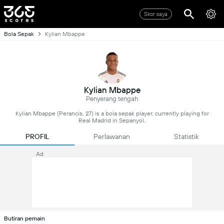
Skor saya
Bola Sepak
Kylian Mbappe
Kylian Mbappe
Penyerang tengah
Kylian Mbappe (Perancis, 27) is a bola sepak player, currently playing for
Real Madrid in Sepanyol.
PROFIL
Perlawanan
Statistik
Ad
Butiran pemain