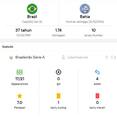
Brazil
Bahia
Caps(22) Gol (3)
Kontrak sehingga (31/12/2026)
37 tahun
1.74
10
10/04/1989
Ketinggian
Jersey Number
Statistik
Brasileirão Série A
Libertadores
Cop
17/21
0
4
Appearances
gol
assist
7.0
1
0
Penilaian
kartu kuning
kartu merah