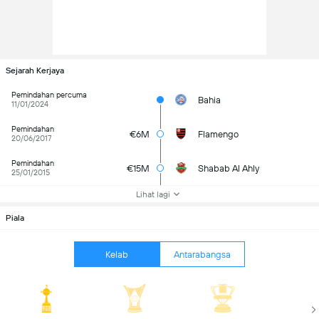
Sejarah Kerjaya
Pemindahan percuma
Bahia
11/01/2024
Pemindahan
€6M
Flamengo
20/06/2017
Pemindahan
€15M
Shabab Al Ahly
25/01/2015
Lihat lagi
Piala
Kelab
Antarabangsa