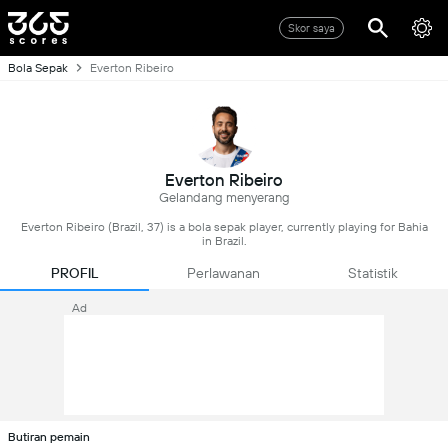
Skor saya
Bola Sepak
Everton Ribeiro
Everton Ribeiro
Gelandang menyerang
Everton Ribeiro (Brazil, 37) is a bola sepak player, currently playing for Bahia
in Brazil.
PROFIL
Perlawanan
Statistik
Ad
Butiran pemain