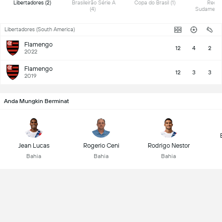
Libertadores (2) 
Brasileirão Série A 
Copa do Brasil (1) 
Recop
(4) 
Libertadores (South America)
Flamengo
12
4
2
2022
Flamengo
12
3
3
2019
Anda Mungkin Berminat
Jean Lucas
Rogerio Ceni
Rodrigo Nestor
Bahia
Bahia
Bahia