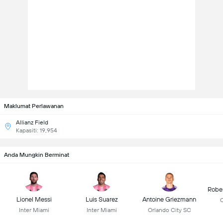
Maklumat Perlawanan
Allianz Field
Kapasiti: 19,954
Anda Mungkin Berminat
Robe
Lionel Messi
Luis Suarez
Antoine Griezmann
C
Inter Miami
Inter Miami
Orlando City SC