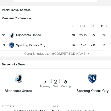
Posisi Jadual Semasa
Western Conference
P
F: A
+/-
PTS
Minnesota United
10
18
20:25
-5
24
Sporting Kansas City
15
18
18:46
-28
14
Carta & Kedudukan #COMPETITOR_NAME
Bersemuka Terus
7
2
6
Menang
Seri
Menang
Minnesota United
Sporting Kansas City
23/07/2026
MLS