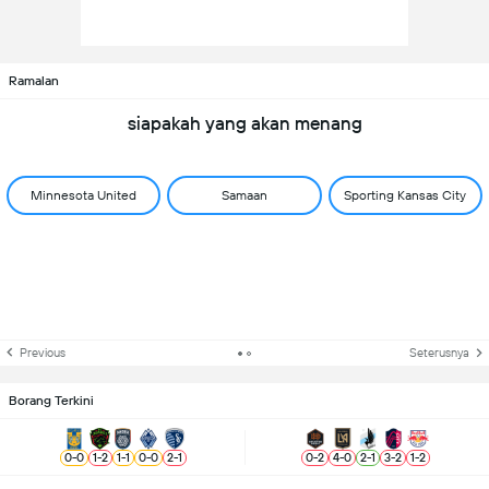
Ramalan
siapakah yang akan menang
Minnesota United
Samaan
Sporting Kansas City
Previous
Seterusnya
Borang Terkini
0
-
0
1
-
2
1
-
1
0
-
0
2
-
1
0
-
2
4
-
0
2
-
1
3
-
2
1
-
2