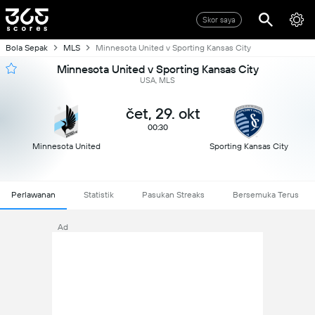
Skor saya
Bola Sepak
MLS
Minnesota United v Sporting Kansas City
Minnesota United v Sporting Kansas City
USA, MLS
čet, 29. okt
00:30
Minnesota United
Sporting Kansas City
Perlawanan
Statistik
Pasukan Streaks
Bersemuka Terus
Ad