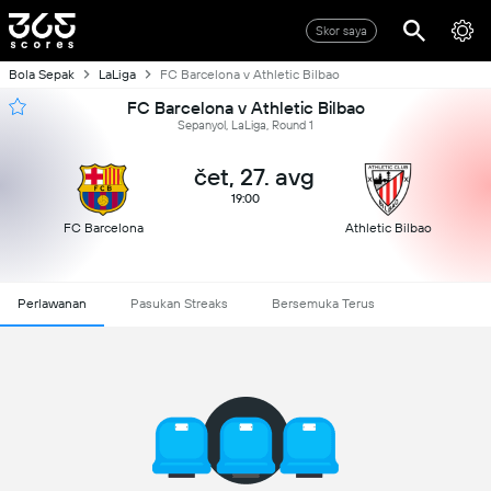
Skor saya
Bola Sepak
LaLiga
FC Barcelona v Athletic Bilbao
FC Barcelona v Athletic Bilbao
Sepanyol, LaLiga, Round 1
čet, 27. avg
19:00
FC Barcelona
Athletic Bilbao
Perlawanan
Pasukan Streaks
Bersemuka Terus