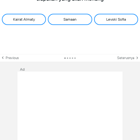
Kairat Almaty
Samaan
Levski Sofia
Previous
Seterusnya
Ad