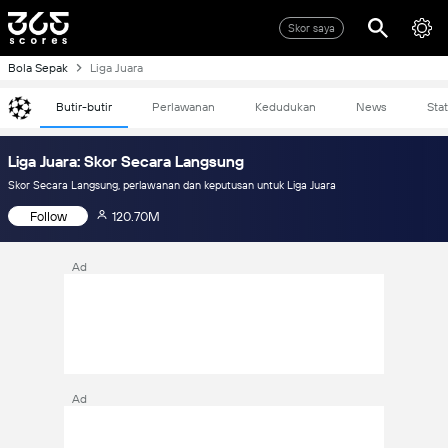
Skor saya
Bola Sepak
Liga Juara
Butir-butir
Perlawanan
Kedudukan
News
Stat
Liga Juara: Skor Secara Langsung
Skor Secara Langsung, perlawanan dan keputusan untuk Liga Juara
Follow
120.70M
Ad
Ad