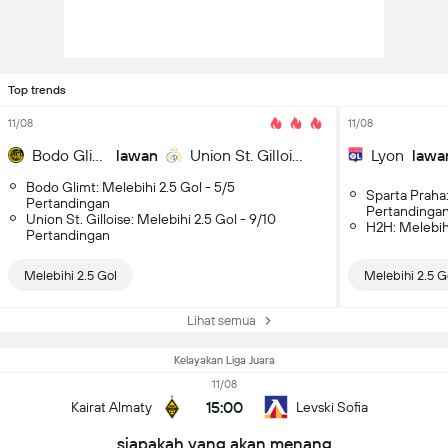
Top trends
11/08
11/08
Bodo Glimt
lawan
Union St. Gilloise
Lyon
lawa
Bodo Glimt: Melebihi 2.5 Gol - 5/5
Sparta Praha:
Pertandingan
Pertandinga
Union St. Gilloise: Melebihi 2.5 Gol - 9/10
H2H: Melebih
Pertandingan
Melebihi 2.5 Gol
Melebihi 2.5 G
Lihat semua
Kelayakan Liga Juara
11/08
15:00
Kairat Almaty
Levski Sofia
siapakah yang akan menang