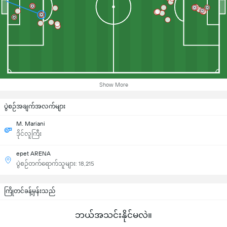
Show More
ပွဲစဉ်အချက်အလက်များ
M. Mariani
ဒိုင်လူကြီး
epet ARENA
ပွဲစဉ်တက်ရောက်သူများ: 18,215
ကြိုတင်ခန့်မှန်းသည်
ဘယ်အသင်းနိုင်မလဲ။