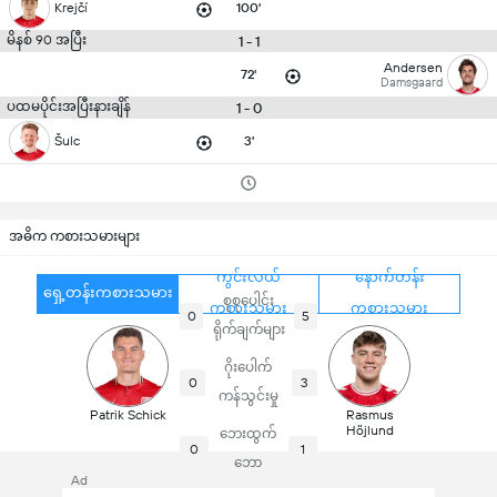
Krejčí
100'
မိနစ် 90 အပြီး
1 - 1
Andersen
72'
Damsgaard
ပထမပိုင်းအပြီးနားချိန်
1 - 0
Šulc
3'
အဓိက ကစားသမားများ
ကွင်းလယ်
နောက်တန်း
ရှေ့တန်းကစားသမား
စုစုပေါင်း
ကစားသမား
ကစားသမား
0
5
ရိုက်ချက်များ
ဂိုးပေါက်
0
3
ကန်သွင်းမှု
Patrik Schick
Rasmus
Höjlund
ဘေးထွက်
0
1
ဘော
Ad