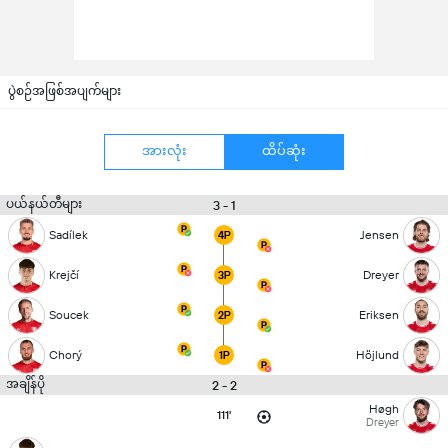
ပွဲစဉ်အဖြစ်အပျက်များ
အားလုံး
ထိပ်ဆုံး
ပယ်နယ်တီများ
3 - 1
Sadílek
Jensen
4P
Krejčí
Dreyer
3P
Soucek
Eriksen
2P
Chorý
Höjlund
1P
အချိန်ပို
2 - 2
Høgh
111'
Dreyer