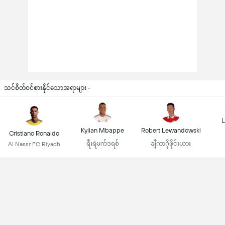
သင်စိတ်ဝင်စားနိုင်သောအရာများ -
L
Kylian Mbappe
Robert Lewandowski
Cristiano Ronaldo
ရီးရဲမက်ဒရစ်
ချီကာဂိုဖိုင်းယား
Al Nassr FC Riyadh