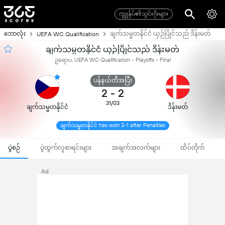
ကျွုန်ုပ်၏သွင်းဂိုးများ
ဘောလုံး
ချက်သမ္မတနိုင်ငံ ယှဉ်ပြိုင်သည် ဒိန်းမတ်
UEFA WC Qualification
ချက်သမ္မတနိုင်ငံ ယှဉ်ပြိုင်သည် ဒိန်းမတ်
ဥရောပ, UEFA WC Qualification - Playoffs - Final
ပန်နယ်တီအပြီး
2
-
2
31/03
ချက်သမ္မတနိုင်ငံ
ဒိန်းမတ်
ချက်သမ္မတနိုင်ငံ has won 3-1 after Penalties
ပွဲစဉ်
ပွဲထွက်လူစာရင်းများ
အချက်အလက်များ
ထိပ်တိုက်
Ad