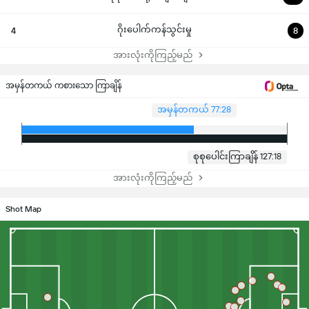
ဂိုးပေါက်ကန်သွင်းမှု
4
8
အားလုံးကိုကြည့်မည်
အမှန်တကယ် ကစားသော ကြာချိန်
အမှန်တကယ် 77:28
စုစုပေါင်းကြာချိန် 127:18
အားလုံးကိုကြည့်မည်
Shot Map