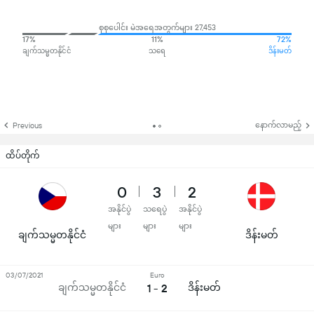
စုစုပေါင်း မဲအရေအတွက်များ 27,453
17%
11%
72%
ချက်သမ္မတနိုင်ငံ
သရေ
ဒိန်းမတ်
နောက်လာမည့်
Previous
ထိပ်တိုက်
0
3
2
အနိုင်ပွဲ
သရေပွဲ
အနိုင်ပွဲ
များ
များ
များ
ချက်သမ္မတနိုင်ငံ
ဒိန်းမတ်
03/07/2021
Euro
ချက်သမ္မတနိုင်ငံ
1 - 2
ဒိန်းမတ်