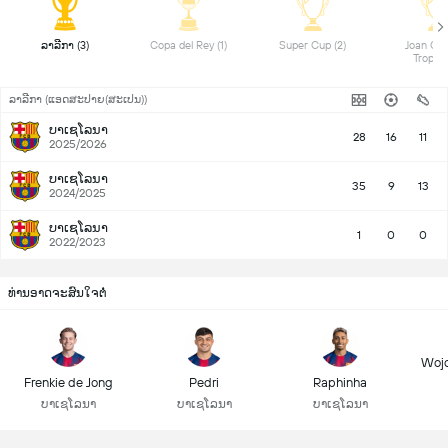
ລາລີກາ (3) 
Copa del Rey (1) 
Super Cup (2) 
Joan Gam
ລາລີກາ (ແອດສະປາຍ​(ສະເປນ))
ບາເຊໂລນາ
28
16
11
2025/2026
ບາເຊໂລນາ
35
9
13
2024/2025
ບາເຊໂລນາ
1
0
0
2022/2023
ທ່ານອາດຈະສົນໃຈຕໍ່
Wojc
Frenkie de Jong
Pedri
Raphinha
ບາເຊໂລນາ
ບາເຊໂລນາ
ບາເຊໂລນາ