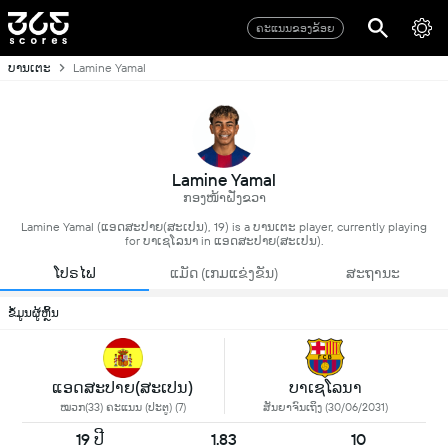
ຄະແນນຂອງຂ້ອຍ
ບານເຕະ
Lamine Yamal
Lamine Yamal
ກອງໜ້າຝັ່ງຂວາ
Lamine Yamal (ແອດສະປາຍ​(ສະເປນ), 19) is a ບານເຕະ player, currently playing
for ບາເຊໂລນາ in ແອດສະປາຍ​(ສະເປນ).
ໂປຣໄຟ
ແມັດ (ເກມແຂ່ງຂັນ)
ສະຖານະ
ຂໍ້ມູນຜູ້ຫຼິ້ນ
ແອດສະປາຍ​(ສະເປນ)
ບາເຊໂລນາ
ໝວກ(33) ຄະແນນ (ປະຕູ) (7)
ສັນຍາຈົນເຖິງ (30/06/2031)
19 ປີ
1.83
10