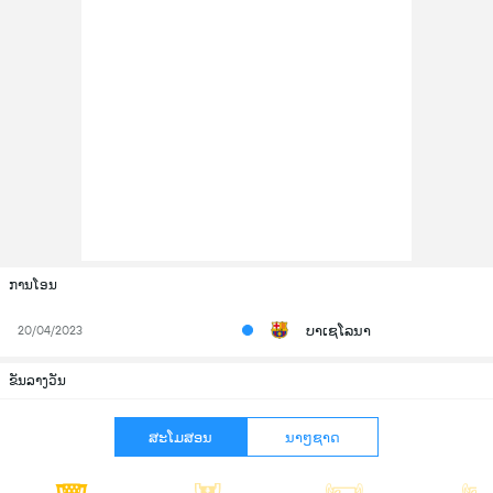
ການໂອນ
ບາເຊໂລນາ
20/04/2023
ຂັນລາງວັນ
ສະໂມສອນ
ນາໆຊາດ