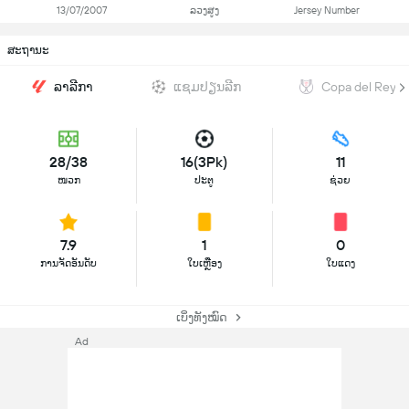
13/07/2007
ລວງສູງ
Jersey Number
ສະຖານະ
ລາລີກາ
ແຊມປຽນລີກ
Copa del Rey
28/38
16(3Pk)
11
ໜວກ
ປະຕູ
ຊ່ວຍ
7.9
1
0
ການຈັດອັນດັບ
ໃບເຫຼືອງ
ໃບແດງ
ເບິ່ງທັງໝົດ
Ad