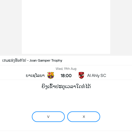
ເກມແຂ່ງຂັນຕໍ່ໄປ - Joan Gamper Trophy
Wed, 19th Aug
18:00
ບາເຊໂລນາ
Al Ahly SC
ຍິງເຂົ້າປະຕູເວລາໃດກໍໄດ້
V
X