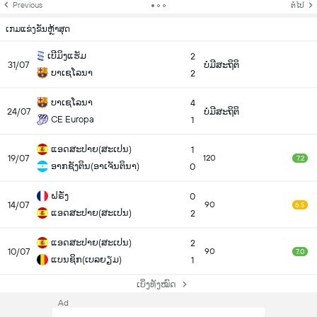
Previous
ຕໍ່ໄປ
ເກມແຂ່ງຂັນຫຼ້າສຸດ
ເບີມິງແຮັມ
2
31/07
ບໍ່ມີສະຖິຕິ
ບາເຊໂລນາ
2
ບາເຊໂລນາ
4
24/07
ບໍ່ມີສະຖິຕິ
CE Europa
1
ແອດສະປາຍ​(ສະເປນ)
1
19/07
120
7.2
ອາກຊັງຕິນ(ອາເຈັນຕິນາ)
0
ຝຣັ່ງ
0
14/07
90
6.5
ແອດສະປາຍ​(ສະເປນ)
2
ແອດສະປາຍ​(ສະເປນ)
2
10/07
90
7.0
ແບນຊິກ(ເບລຍຽມ)
1
ເບິ່ງທັງໝົດ
Ad