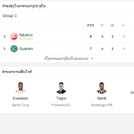
ຕຳແໜ່ງໃນຕາຕະລາງປະຈຸບັນ
Group C
PTS
P
W
+/-
Náutico
2
8
6
2
-1
Promotion
Guarani
3
7
6
2
-1
ເບິ່ງຕາຕະລາງອັນດັບຄະແນນ
ທ່ານອາດຈະສົນໃຈຕໍ່
Jo
Everaldo
Tiepo
Nenê
Santa Cruz
Floresta EC
Botafogo-PB