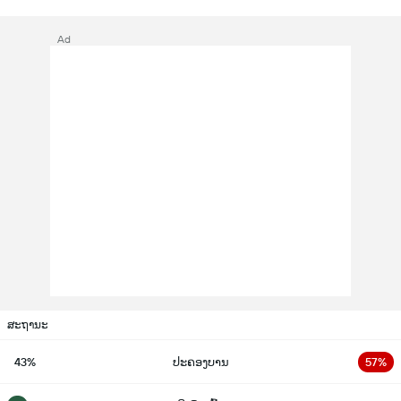
Ad
ສະຖານະ
43%
ປະຄອງບານ
57%