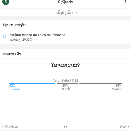
5
ຍິງຖືກເປົ້າ
4
ເບິ່ງທັງໝົດ
ຂ້ໍມູນເກມແຂ່ງຂັນ
Estádio Brinco de Ouro da Princesa
ຄວາມຈຸ: 29,130
ການການເດົາ
ໃຜຈະຊະນະ?
ໂຫວດທັງໝົດ! 1,132
42%
20%
38%
Guarani
ສະເໝີ
Náutico
Previous
ຕໍ່ໄປ