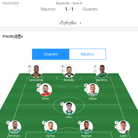
04/09/2021
Brasileirão - Série B
1 - 1
Náutico
Guarani
ເບິ່ງທັງໝົດ
ຕຳແໜ່ງຜູ້ຫຼິ້ນ
Guarani
Náutico
11
9
7
Mirandinha
Brandão
Dentinho
10
8
Torres
Isaque
5
Kelvi
6
4
3
2
Emerson
Santos
Raphael
Justen