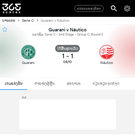
ຄະແນນຂອງຂ້ອຍ
ບານເຕະ
Serie C
Guarani v Náutico
Guarani v Náutico
ບຣາຊິລ, Serie C - 2nd Stage - Group C, Round 5
ໄດ້ສິ້ນສຸດແລ້ວ
1
-
1
04/10
Guarani
Náutico
ເກມແຂ່ງຂັນ
ຕຳແໜ່ງຜູ້ຫຼິ້ນ
ສະຖານະ
ປຽບທຽບຈຸດຕໍ່ຈຸດ
Ad