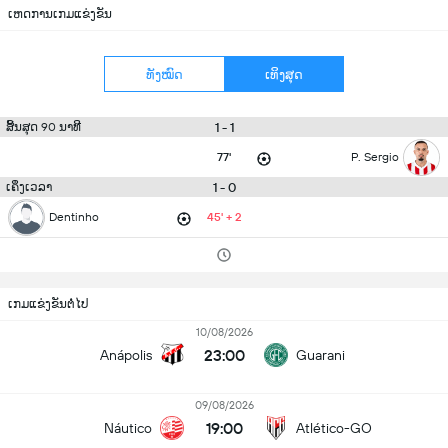
ເຫດການເກມແຂ່ງຂັນ
ທັງໝົດ
ເທິງສຸດ
1 - 1
ສິ້ນສຸດ 90 ນາທີ
77'
P. Sergio
1 - 0
ເຄິ່ງເວລາ
Dentinho
45' + 2
ເກມແຂ່ງຂັນຕໍ່ໄປ
10/08/2026
23:00
Anápolis
Guarani
09/08/2026
19:00
Náutico
Atlético-GO