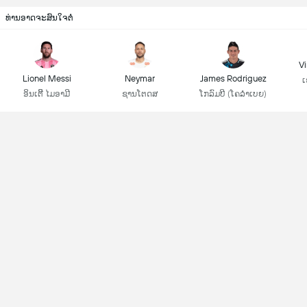
ທ່ານອາດຈະສົນໃຈຕໍ່
Vi
Lionel Messi
Neymar
James Rodriguez
ເ
ອິນເຕີີ ໄມອາມີ
ຊານໂຕດສ
ໂກລົມບີ (ໂຄລຳເບຍ)