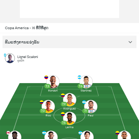
Copa America - XI ທີ່ດີທີ່ສຸດ
ທີມແຫ່ງການແຂ່ງຂັນ
Lionel Scaloni
ຄູເຝິກ
7.3
7.6
Rondon
Martinez
7.9
Rodriguez
7.0
7.1
Rios
Paul
7.5
Lerma