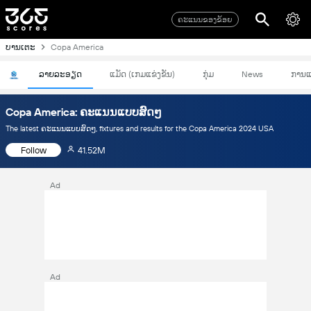
ຄະແນນຂອງຂ້ອຍ
ບານເຕະ
Copa America
ລາຍລະອຽດ
ແມັດ (ເກມແຂ່ງຂັນ)
ກຸ່ມ
News
ການແ
Copa America: ຄະແນນແບບສົດໆ
The latest ຄະແນນແບບສົດໆ, fixtures and results for the Copa America 2024 USA
Follow
41.52M
Ad
Ad