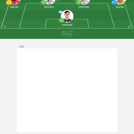
6.6
7.3
7.3
8.0
Davies
Romero
Martinez
Munoz
7.6
Martinez
Ad