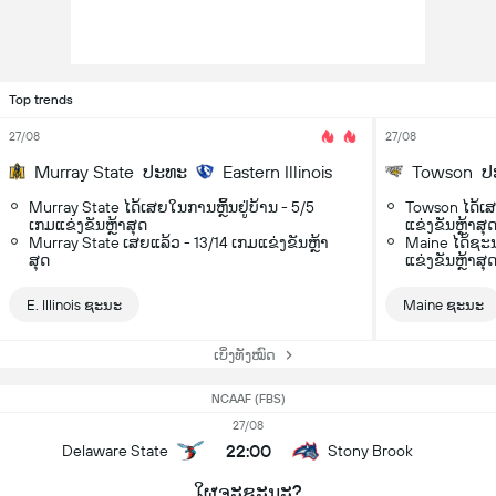
Top trends
27/08
27/08
Murray State
ປະທະ
Eastern Illinois
Towson
ປ
Murray State ໄດ້ເສຍໃນການຫຼິ້ນຢູ່ບ້ານ - 5/5
Towson ໄດ້ເສຍ
ເກມແຂ່ງຂັນຫຼ້າສຸດ
ແຂ່ງຂັນຫຼ້າສຸ
Murray State ເສຍແລ້ວ - 13/14 ເກມແຂ່ງຂັນຫຼ້າ
Maine ໄດ້ຊະນ
ສຸດ
ແຂ່ງຂັນຫຼ້າສຸ
E. Illinois ຊະນະ
Maine ຊະນະ
ເບິ່ງທັງໝົດ
NCAAF (FBS)
27/08
22:00
Delaware State
Stony Brook
ໃຜຈະຊະນະ?