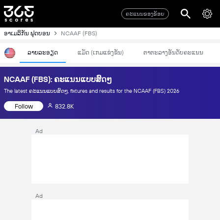
ຄະແນນຂອງຂ້ອຍ
ອາເມລິກັນ ຟຸດບອນ
NCAAF (FBS)
ລາຍລະອຽດ
ແມັດ (ເກມແຂ່ງຂັນ)
ຕາຕະລາງອັນດັບຄະແນນ
NCAAF (FBS): ຄະແນນແບບສົດໆ
The latest ຄະແນນແບບສົດໆ, fixtures and results for the NCAAF (FBS) 2026
Follow
832.8K
Ad
Ad