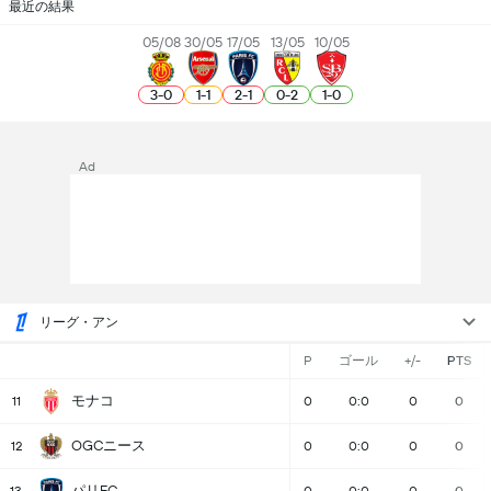
最近の結果
05/08
30/05
17/05
13/05
10/05
3
-
0
1
-
1
2
-
1
0
-
2
1
-
0
Ad
リーグ・アン
P
ゴール
+/-
PTS
モナコ
11
0
0:0
0
0
OGCニース
12
0
0:0
0
0
パリFC