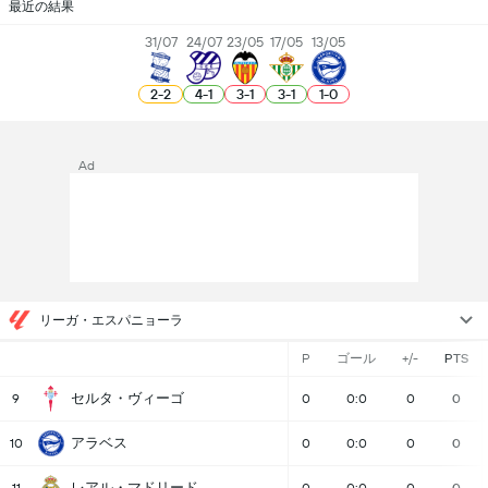
最近の結果
31/07
24/07
23/05
17/05
13/05
2
-
2
4
-
1
3
-
1
3
-
1
1
-
0
Ad
リーガ・エスパニョーラ
P
ゴール
+/-
PTS
セルタ・ヴィーゴ
9
0
0:0
0
0
アラベス
10
0
0:0
0
0
レアル・マドリード