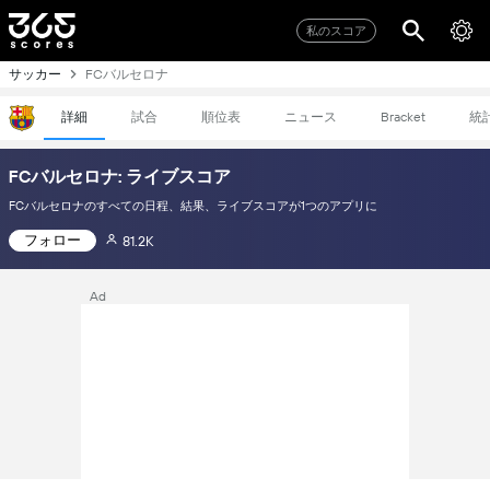
私のスコア
サッカー
FCバルセロナ
詳細
試合
順位表
ニュース
統
Bracket
FCバルセロナ: ライブスコア
FCバルセロナのすべての日程、結果、ライブスコアが1つのアプリに
フォロー
81.2K
Ad