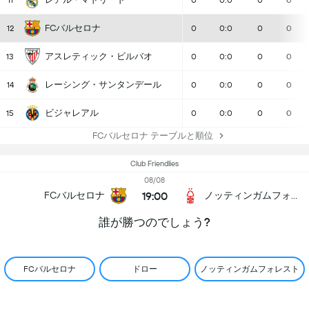
11
0
0:0
0
0
FCバルセロナ
12
0
0:0
0
0
アスレティック・ビルバオ
13
0
0:0
0
0
レーシング・サンタンデール
14
0
0:0
0
0
ビジャレアル
15
0
0:0
0
0
FCバルセロナ テーブルと順位
Club Friendlies
08/08
19:00
FCバルセロナ
ノッティンガムフォレスト
誰が勝つのでしょう?
FCバルセロナ
ドロー
ノッティンガムフォレスト