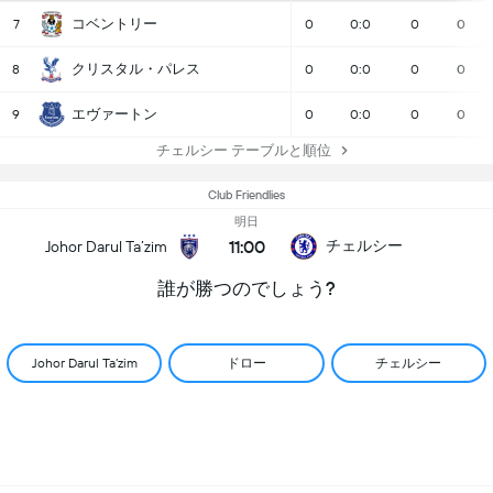
コベントリー
7
0
0:0
0
0
クリスタル・パレス
8
0
0:0
0
0
エヴァートン
9
0
0:0
0
0
チェルシー テーブルと順位
Club Friendlies
明日
11:00
チェルシー
Johor Darul Ta’zim
誰が勝つのでしょう?
ドロー
チェルシー
Johor Darul Ta’zim