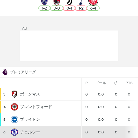
1
-
2
3
-
0
0
-
1
1
-
2
6
-
4
Ad
プレミアリーグ
P
ゴール
+/-
PTS
ボーンマス
3
0
0:0
0
0
ブレントフォード
4
0
0:0
0
0
ブライトン
5
0
0:0
0
0
チェルシー
6
0
0:0
0
0