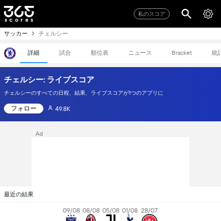
私のスコア
サッカー
チェルシー
詳細
試合
順位表
ニュース
統
Bracket
チェルシー: ライブスコア
チェルシーのすべての日程、結果、ライブスコアが1つのアプリに
フォロー
49.8K
Ad
最近の結果
09/08
08/08
05/08
01/08
28/07