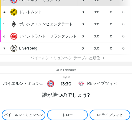
3
0
0:0
0
0
ドルトムント
4
0
0:0
0
0
ボルシア・メンヒェングラートバッハ
5
0
0:0
0
0
アイントラハト・フランクフルト
6
0
0:0
0
0
Elversberg
7
0
0:0
0
0
バイエルン・ミュンヘン テーブルと順位
Club Friendlies
15/08
13:30
バイエルン・ミュンヘン
RBライプツィヒ
誰が勝つのでしょう?
バイエルン・ミュンヘン
ドロー
RBライプツィヒ