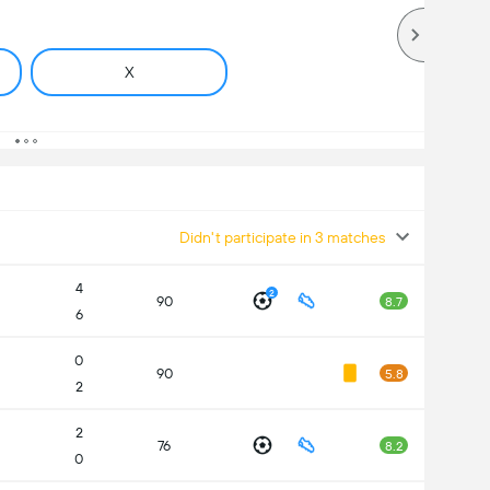
X
Didn't participate in 3 matches
4
2
90
8.7
6
0
90
5.8
2
2
76
8.2
0