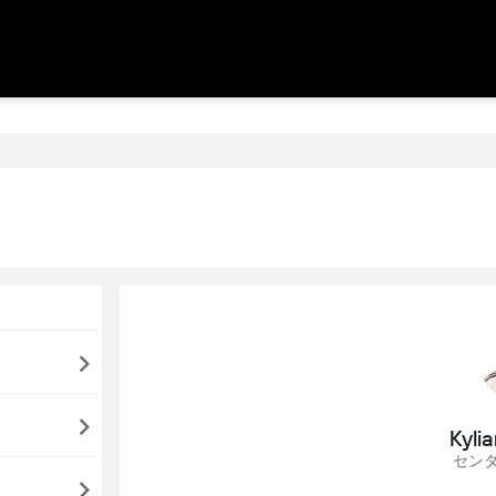
Kyli
セン