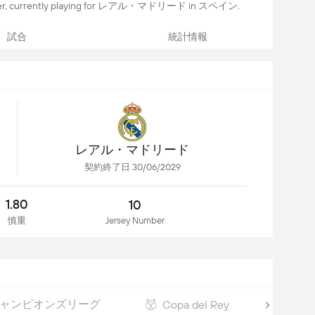
yer, currently playing for レアル・マドリード in スペイン.
試合
統計情報
レアル・マドリード
契約終了日 30/06/2029
1.80
10
慎重
Jersey Number
ャンピオンズリーグ
年ワ
Copa del Rey