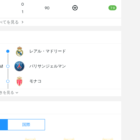
0
90
7.9
1
べてを見る
レアル・マドリード
0M
パリサンジェルマン
モナコ
きを見る
国際