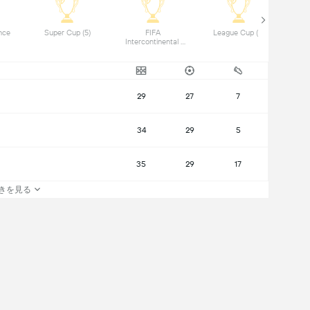
ce 
Super Cup (5) 
FIFA 
League Cup (2) 
Intercontinental 
Cup (1) 
29
27
7
34
29
5
35
29
17
きを見る