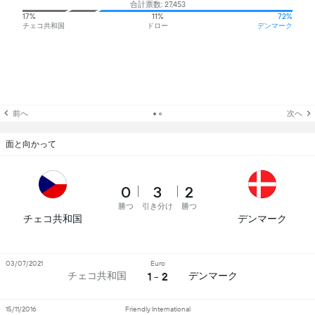
合計票数: 27,453
17%
11%
72%
チェコ共和国
ドロー
デンマーク
前へ
次へ
面と向かって
0
3
2
勝つ
引き分け
勝つ
チェコ共和国
デンマーク
03/07/2021
Euro
1 - 2
チェコ共和国
デンマーク
15/11/2016
Friendly International