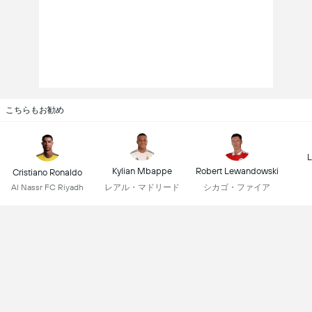
こちらもお勧め
L
Kylian Mbappe
Robert Lewandowski
Cristiano Ronaldo
レアル・マドリード
シカゴ・ファイア
Al Nassr FC Riyadh