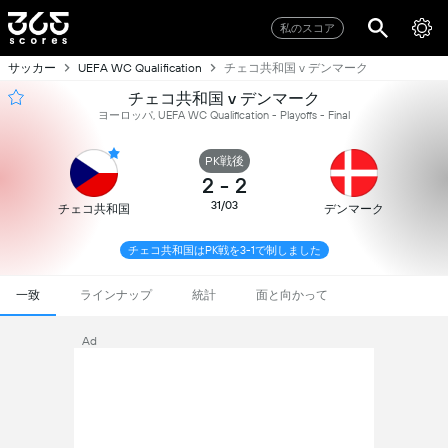
私のスコア
サッカー
チェコ共和国 v デンマーク
UEFA WC Qualification
チェコ共和国 v デンマーク
ヨーロッパ, UEFA WC Qualification - Playoffs - Final
PK戦後
2
-
2
31/03
チェコ共和国
デンマーク
チェコ共和国はPK戦を3-1で制しました
一致
ラインナップ
統計
面と向かって
Ad