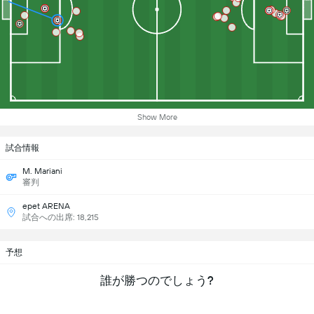
Show More
試合情報
M. Mariani
審判
epet ARENA
試合への出席: 18,215
予想
誰が勝つのでしょう?