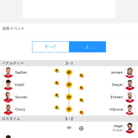
試合イベント
すべて
上
ペナルティー
3 - 1
Sadílek
Jensen
4P
Krejčí
Dreyer
3P
Soucek
Eriksen
2P
Chorý
Höjlund
1P
ロスタイム
2 - 2
Høgh
111'
Dreyer