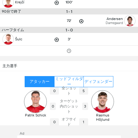
Krejčí
100'
90分で終了
1 - 1
Andersen
72'
Damsgaard
ハーフタイム
1 - 0
Šulc
3'
主力選手
ミッドフィルダ
アタッカー
ディフェンダー
ー
全ショッ
0
5
ト
ターゲット
内のショッ
0
3
ト
Patrik Schick
Rasmus
オフサイ
Höjlund
0
1
ド
Ad