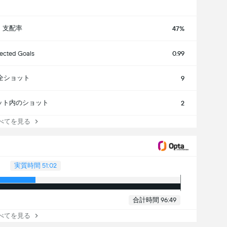
支配率
47%
ected Goals
0.99
全ショット
9
ット内のショット
2
べてを見る
実質時間 51:02
合計時間 96:49
べてを見る