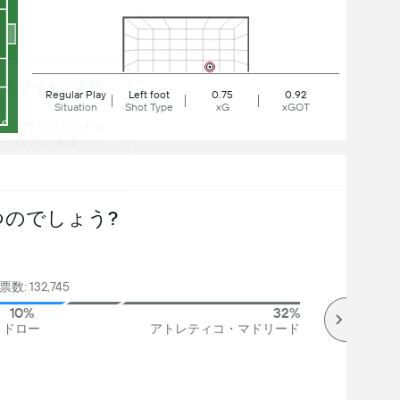
トをサイトに追加
Regular Play
Left foot
0.75
0.92
Situation
Shot Type
xG
xGOT
ます。ウィジェットを
コードの中に配置して
つのでしょう?
数: 132,745
10%
32%
ドロー
アトレティコ・マドリード