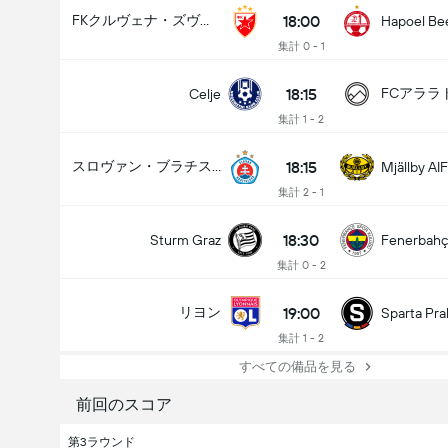
18:00
FKクルヴェナ・ズヴェズダ
Hapoel Be
集計 0 - 1
18:15
Celje
集計 1 - 2
18:15
スロヴァン・ブラチスラヴァ
Mjällby AIF
集計 2 - 1
18:30
Sturm Graz
Fenerbah
集計 0 - 2
19:00
リヨン
Sparta Pra
集計 1 - 2
すべての備品を見る
前回のスコア
第3ラウンド