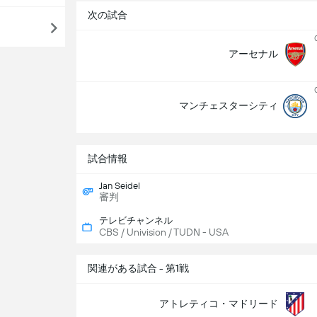
次の試合
アーセナル
マンチェスターシティ
試合情報
Jan Seidel
審判
テレビチャンネル
CBS / Univision / TUDN - USA
関連がある試合 - 第1戦
アトレティコ・マドリード