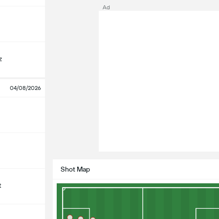
Ad
z
04/08/2026
Shot Map
t