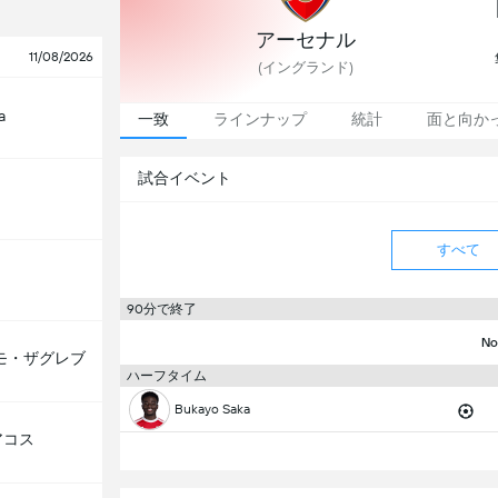
アーセナル
11/08/2026
(
イングランド
)
a
一致
ラインナップ
統計
面と向か
試合イベント
すべて
90分で終了
No
モ・ザグレブ
ハーフタイム
Bukayo Saka
アコス