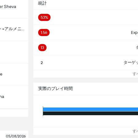
統計
er Sheva
53%
FCアララト=アルメニア
1.56
Exp
13
ターゲ
2
çe
す
実際のプレイ時間
ha
す
05/08/2026