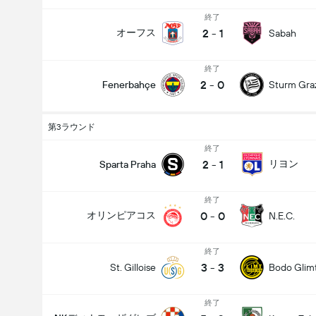
終了
2
-
1
オーフス
Sabah
終了
2
-
0
Fenerbahçe
Sturm Gra
第3ラウンド
終了
2
-
1
リヨン
Sparta Praha
終了
0
-
0
オリンピアコス
N.E.C.
終了
3
-
3
St. Gilloise
Bodo Glim
終了