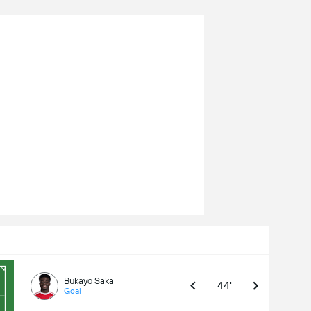
Bukayo Saka
44'
Goal