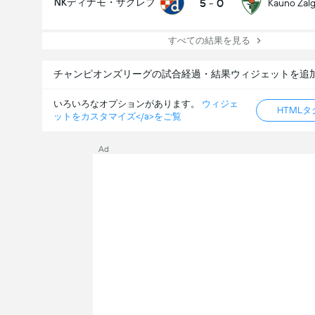
5
-
0
NKディナモ・ザグレブ
Kauno Zalgi
すべての結果を見る
チャンピオンズリーグの試合経過・結果ウィジェットを追
いろいろなオプションがあります。
ウィジェ
HTML
ットをカスタマイズ</a>をご覧
Ad
試合のゴールの合計 (2.5)
合計票数: 20,998