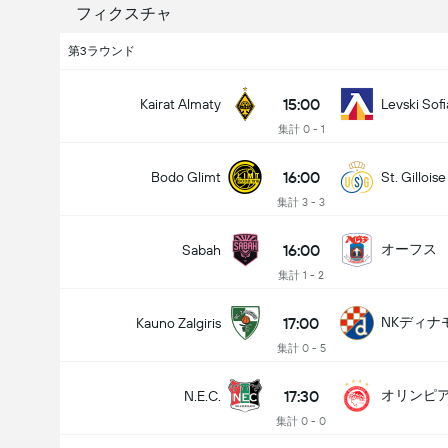
フィクスチャ
第3ラウンド
15:00
Kairat Almaty
Levski Sofi
集計 0 - 1
16:00
Bodo Glimt
St. Gilloise
集計 3 - 3
16:00
オーフス
Sabah
集計 1 - 2
17:00
NKディナ
Kauno Zalgiris
集計 0 - 5
17:30
オリンピ
N.E.C.
集計 0 - 0