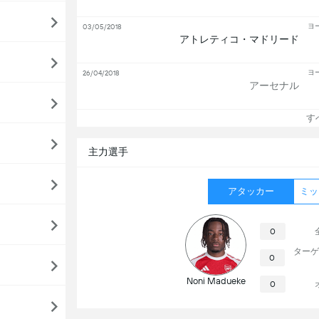
ヨ
03/05/2018
アトレティコ・マドリード
ヨ
26/04/2018
アーセナル
す
主力選手
アタッカー
ミッ
0
ターゲ
0
Noni Madueke
0