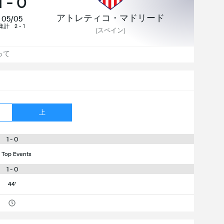
1
-
0
アトレティコ・マドリード
05/05
集計
2 - 1
(
スペイン
)
って
上
1 - 0
 Top Events
1 - 0
44'