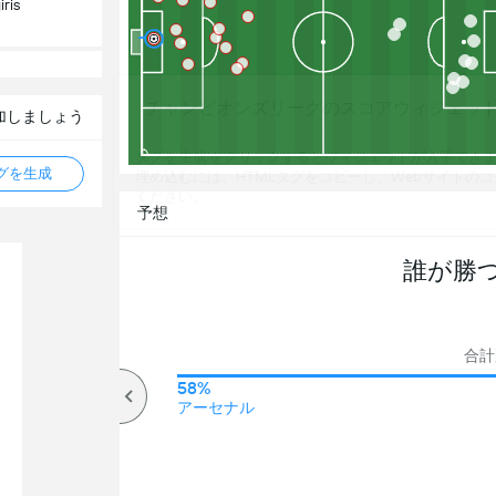
ris
チャンピオンズリーグのスコアウィジェッ
加しましょう
タグを生成'をクリックするとウィジェットが入手でき
タグを生成
埋め込むには、HTMLタグをコピーし、Webサイトの
ください。
予想
誰が勝
合計票
61%
58%
オーバー
アーセナル