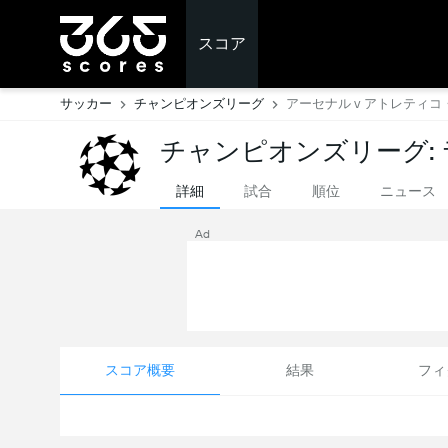
スコア
サッカー
チャンピオンズリーグ
アーセナル v アトレティ
チャンピオンズリーグ:
詳細
試合
順位
ニュース
Ad
スコア概要
結果
フィ