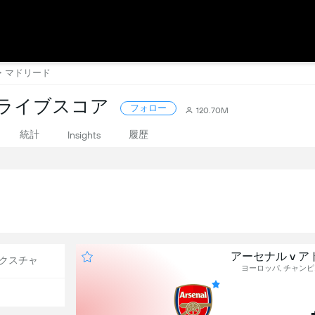
コ・マドリード
 ライブスコア
フォロー
120.70M
統計
履歴
Insights
アーセナル v 
クスチャ
ヨーロッパ, チャン