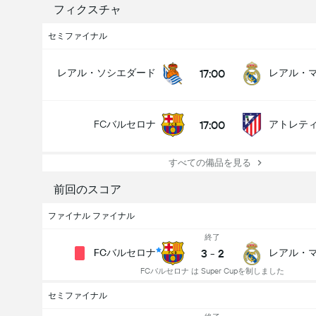
フィクスチャ
セミファイナル
17:00
レアル・ソシエダード
レアル・
17:00
FCバルセロナ
すべての備品を見る
前回のスコア
ファイナル ファイナル
終了
3
-
2
FCバルセロナ
FCバルセロナ は Super Cupを制しました
セミファイナル