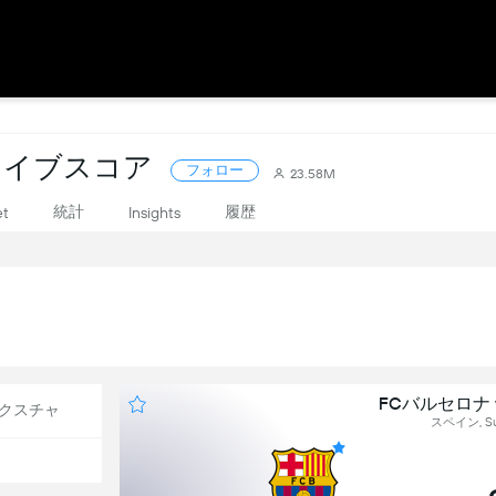
P: ライブスコア
フォロー
23.58M
統計
履歴
et
Insights
FCバルセロナ
クスチャ
スペイン, Su