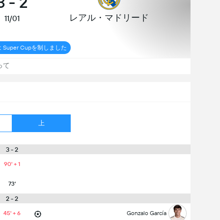
3
-
2
レアル・マドリード
11/01
 Super Cupを制しました
って
上
3 - 2
90' + 1
73'
2 - 2
45' + 6
Gonzalo García