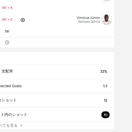
45' + 4
Vinicius Júnior
45' + 2
Gonzalo García
36'
支配率
32%
pected Goals
1.3
全ショット
12
ット内のショット
10
べてを見る