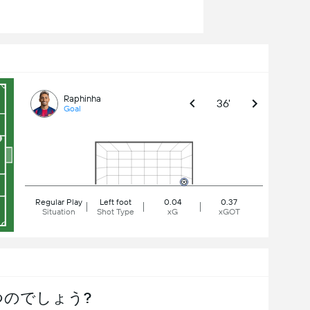
Raphinha
36'
Goal
Regular Play
Left foot
0.04
0.37
Situation
Shot Type
xG
xGOT
つのでしょう?