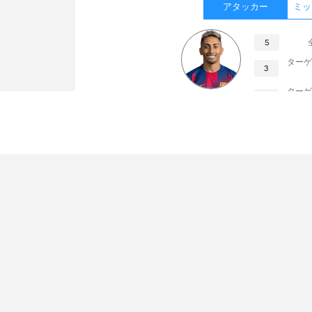
アタッカー
ミッ
5
ターゲ
3
ターゲ
Raphinha
2
次の試合
FCバルセロナ
デポルティーボ・ラ・コルーニャ
試合情報