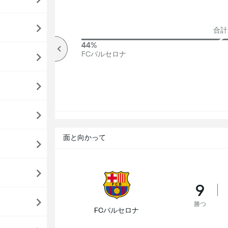
合計票
82%
44%
オーバー
FCバルセロナ
面と向かって
9
勝つ
FCバルセロナ