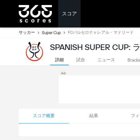
スコア
サッカー
FCバルセロナ v レアル・マドリード
Super Cup
SPANISH SUPER CU
詳細
試合
ニュース
Brack
Ad
スコア概要
結果
フィ