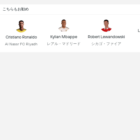
こちらもお勧め
L
Kylian Mbappe
Robert Lewandowski
Cristiano Ronaldo
レアル・マドリード
シカゴ・ファイア
Al Nassr FC Riyadh