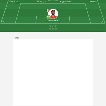
Kolasinac
Krejčí
Lagerbielke
Dedić
7.5
Donnarumma
Ad