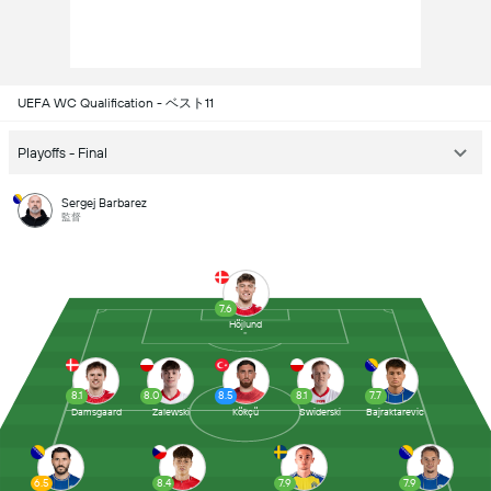
UEFA WC Qualification - ベスト11
Playoffs - Final
Sergej Barbarez
監督
7.6
Höjlund
8.1
8.0
8.5
8.1
7.7
Damsgaard
Zalewski
Kökçü
Swiderski
Bajraktarevic
6.5
8.4
7.9
7.9