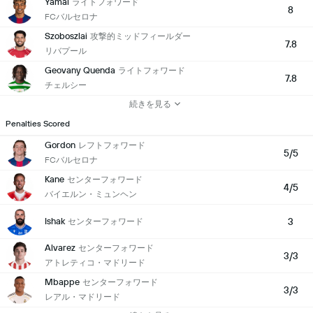
Yamal
ライトフォワード
8
FCバルセロナ
Szoboszlai
攻撃的ミッドフィールダー
7.8
リバプール
Geovany Quenda
ライトフォワード
7.8
チェルシー
続きを見る
Penalties Scored
Gordon
レフトフォワード
5/5
FCバルセロナ
Kane
センターフォワード
4/5
バイエルン・ミュンヘン
Ishak
3
センターフォワード
Alvarez
センターフォワード
3/3
アトレティコ・マドリード
Mbappe
センターフォワード
3/3
レアル・マドリード