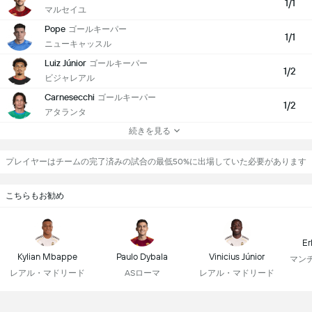
1/1
マルセイユ
Pope
ゴールキーパー
1/1
ニューキャッスル
Luiz Júnior
ゴールキーパー
1/2
ビジャレアル
Carnesecchi
ゴールキーパー
1/2
アタランタ
続きを見る
プレイヤーはチームの完了済みの試合の最低50%に出場していた必要があります
こちらもお勧め
Er
Kylian Mbappe
Paulo Dybala
Vinicius Júnior
マン
レアル・マドリード
ASローマ
レアル・マドリード