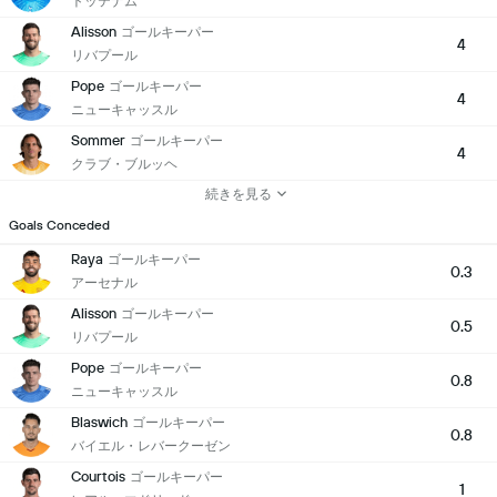
トッテナム
Alisson
ゴールキーパー
4
リバプール
Pope
ゴールキーパー
4
ニューキャッスル
Sommer
ゴールキーパー
4
クラブ・ブルッヘ
続きを見る
Goals Conceded
Raya
ゴールキーパー
0.3
アーセナル
Alisson
ゴールキーパー
0.5
リバプール
Pope
ゴールキーパー
0.8
ニューキャッスル
Blaswich
ゴールキーパー
0.8
バイエル・レバークーゼン
Courtois
ゴールキーパー
1