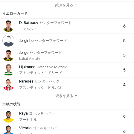
続きを見る
イエローカード
D. Satpaev
センターフォワード
6
チェルシー
Jorginho
5
センターフォワード
Jorge
センターフォワード
5
Kairat Almaty
Hjulmand
Defensive Midfield
5
アトレティコ・マドリード
Paredes
センターバック
4
アスレティック・ビルバオ
続きを見る
白紙の状態
Raya
ゴールキーパー
9
アーセナル
Vicario
ゴールキーパー
6