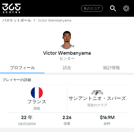
私のスコア
バスケットボール
Victor Wembanyama
Victor Wembanyama
センター
プロフィール
試合
統計情報
プレイヤーの詳細
サンアントニオ・スパーズ
フランス
現在のクラブ
国籍
22 年
2.26
$16.9M
慎重
給料
04/01/2004