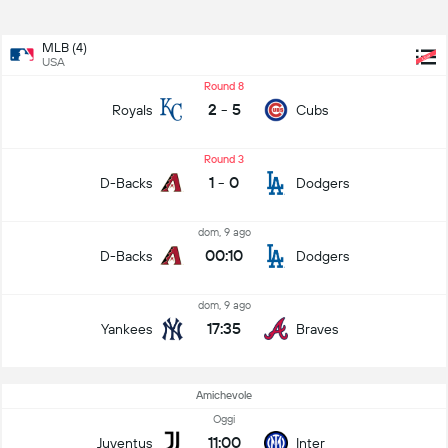
MLB (4)
USA
Round 8
2
-
5
Royals
Cubs
Round 3
1
-
0
D-Backs
Dodgers
dom, 9 ago
00:10
D-Backs
Dodgers
dom, 9 ago
17:35
Yankees
Braves
Amichevole
Oggi
11:00
Juventus
Inter