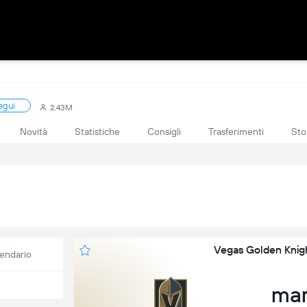
egui
2.43M
Novità
Statistiche
Consigli
Trasferimenti
Sto
Vegas Golden Knigh
endario
mar