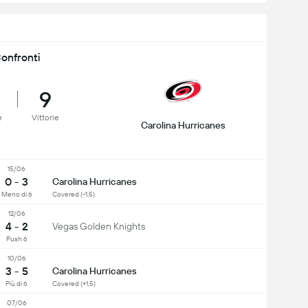
onfronti
9
e
Vittorie
Carolina Hurricanes
15/06
0 - 3
Carolina Hurricanes
Meno di 6
Covered (-1.5)
12/06
4 - 2
Vegas Golden Knights
Push 6
10/06
3 - 5
Carolina Hurricanes
Più di 6
Covered (+1.5)
07/06