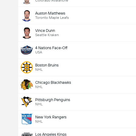
Colorado Avalanche
Auston Matthews
Toronto Maple Leafs
Vince Dunn
Seattle Kraken
4 Nations Face-Off
USA
Boston Bruins
NHL
Chicago Blackhawks
NHL
Pittsburgh Penguins
NHL
New York Rangers
NHL
Los Angeles Kings