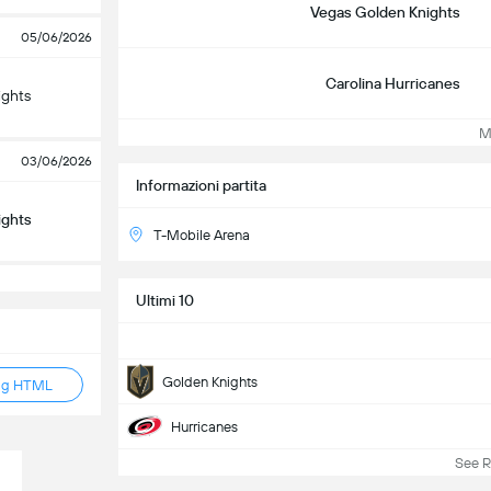
Vegas Golden Knights
05/06/2026
Carolina Hurricanes
ights
Mo
03/06/2026
Informazioni partita
ights
T-Mobile Arena
Ultimi 10
Aggiungi il widget punteggi NHL al t
Scarica il widget facendo clic su 'Genera tag.' Copia il ta
Golden Knights
ag HTML
nel codice del tuo sito web per incorporare il widget.
Hurricanes
See 