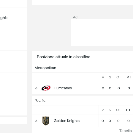
ights
Ad
Posizione attuale in classifica
Metropolitan
V
S
OT
PT
Hurricanes
6
0
0
0
0
Pacific
V
S
OT
PT
Golden Knights
6
0
0
0
0
Tabella 