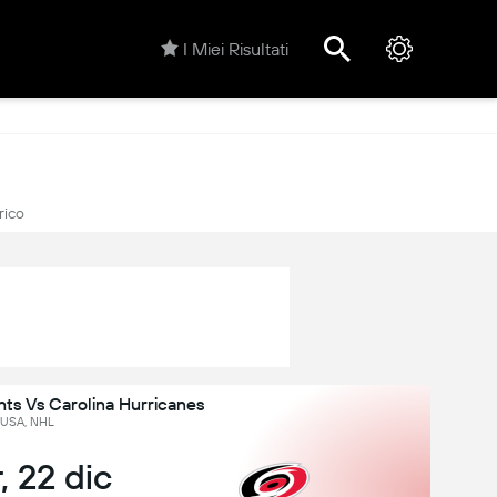
I Miei Risultati
rico
ts Vs Carolina Hurricanes
USA, NHL
, 22 dic