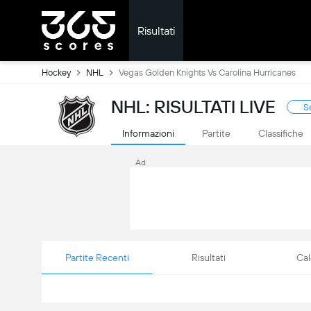
Risultati
Hockey
NHL
Vegas Golden Knights Vs Carolina Hurricanes
NHL: RISULTATI LIVE
S
Informazioni
Partite
Classifiche
Ad
Partite Recenti
Risultati
Cal