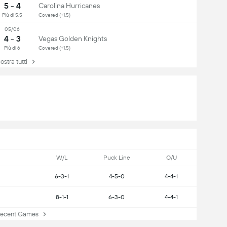
5 - 4
Carolina Hurricanes
Più di 5.5
Covered (+1.5)
05/06
4 - 3
Vegas Golden Knights
Più di 6
Covered (+1.5)
stra tutti
uo sito!
W/L
Puck Line
O/U
g HTML e inseriscilo
6-3-1
4-5-0
4-4-1
8-1-1
6-3-0
4-4-1
Recent Games