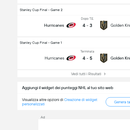
Stanley Cup Final - Game 2
Dopo T.E.
4
-
3
Hurricanes
Golden Kn
Stanley Cup Final - Game 1
Terminata
4
-
5
Hurricanes
Golden Kn
Vedi tutti i Risultati
Aggiungi il widget dei punteggi NHL al tuo sito web
Visualizza altre opzioni di
Creazione di widget
Genera t
personalizzati
Ad