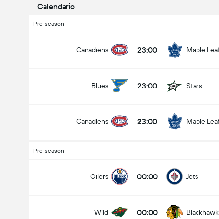
Calendario
Pre-season
23:00
Canadiens
Maple Lea
23:00
Blues
Stars
23:00
Canadiens
Maple Lea
Pre-season
00:00
Oilers
Jets
00:00
Wild
Blackhawk