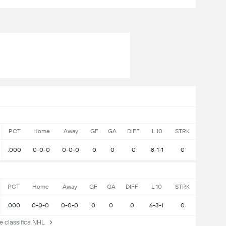
PCT
Home
Away
GF
GA
DIFF
L 10
STRK
.000
0-0-0
0-0-0
0
0
0
8-1-1
0
PCT
Home
Away
GF
GA
DIFF
L 10
STRK
.000
0-0-0
0-0-0
0
0
0
6-3-1
0
e classifica NHL