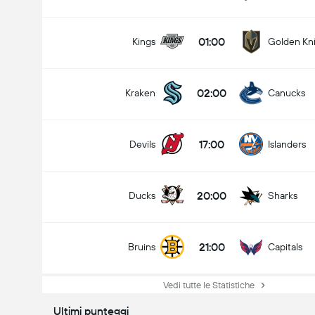
01:00
Kings
Golden Kn
02:00
Kraken
Canucks
17:00
Devils
Islanders
20:00
Ducks
Sharks
21:00
Bruins
Capitals
Vedi tutte le Statistiche
Ultimi punteggi