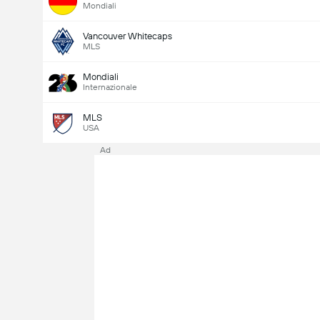
Mondiali
Vancouver Whitecaps
MLS
Mondiali
Internazionale
MLS
USA
Ad
Ultimo