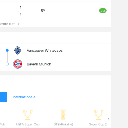
1
59
7.3
1
stra tutti
Vancouver Whitecaps
Bayern Munich
Internazionale
lub 
UEFA Super Cup 
DFB-Pokal (6) 
Super Cup (8) 