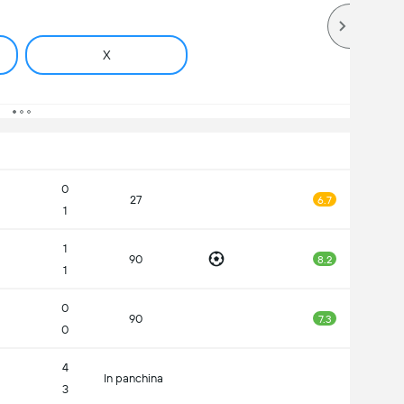
X
0
27
6.7
1
1
90
8.2
1
0
90
7.3
0
4
In panchina
3