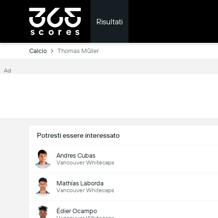
Risultati
Calcio
Thomas Müller
Ad
Potresti essere interessato
Andres Cubas
Vancouver Whitecaps
Mathías Laborda
Vancouver Whitecaps
Édier Ocampo