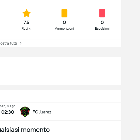
7.5
0
0
Rating
Ammonizioni
Espulsioni
stra tutti
sab, 8 ago
02:30
FC Juarez
ualsiasi momento