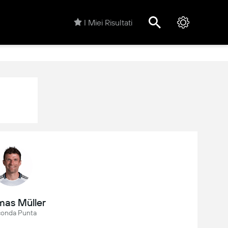
I Miei Risultati
as Müller
onda Punta