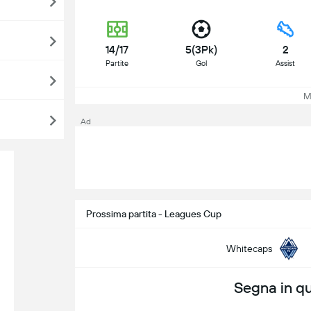
14/17
5(3Pk)
2
Partite
Gol
Assist
Mo
Ad
Prossima partita - Leagues Cup
Whitecaps
Segna in q