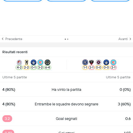
Precedente
Avanti
Risultati recenti
4
-
2
2
-
2
0
-
1
3
-
2
6
-
4
1
-
1
2
-
1
0
-
0
0
-
0
2
-
1
Ultime 5 partite
Ultime 5 partite
4 (80%)
Ha vinto la partita
0 (0%)
4 (80%)
Entrambe le squadre devono segnare
3 (60%)
3.2
Goal segnati
0.6