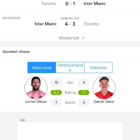
0 - 1
Toronto
Inter Miami
08/08/2024
Leagues Cup
4 - 3
Inter Miami
Toronto
Mostra tutti
Giocatori chiave
Centrocampist
Attaccante
Difensore
a
12
Gol
4
8.3
Rating
7.1
Lionel Messi
Daniel Salloi
7
Assist
3
Ad