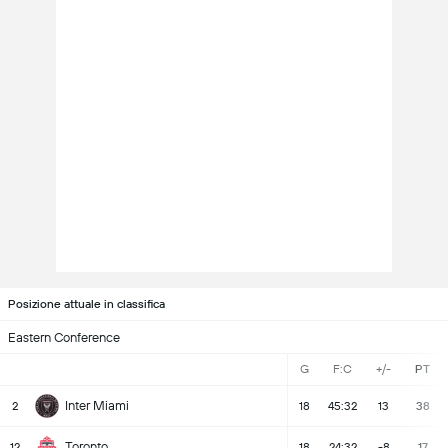
Posizione attuale in classifica
Eastern Conference
G
F:C
+/-
PT
Inter Miami
2
18
45:32
13
38
Toronto
12
18
24:32
-8
17