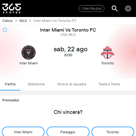
I Miei Risultati
Calcio
MLS
Inter Miami Vs Toronto FC
Inter Miami Vs Toronto FC
USA, MLS
sab, 22 ago
23:30
Inter Miami
Toronto
Partita
Statistiche
Strisce di squadra
Testa a Testa
Pronostici
Chi vincerà?
Inter Miami
Pareggio
Toronto