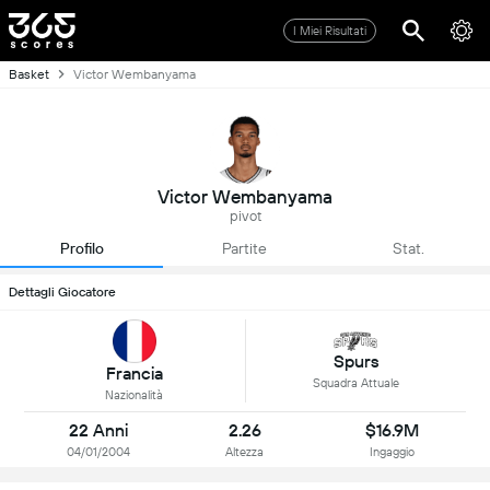
I Miei Risultati
Basket
Victor Wembanyama
Victor Wembanyama
pivot
Profilo
Partite
Stat.
Dettagli Giocatore
Spurs
Francia
Squadra Attuale
Nazionalità
22 Anni
2.26
$16.9M
04/01/2004
Altezza
Ingaggio