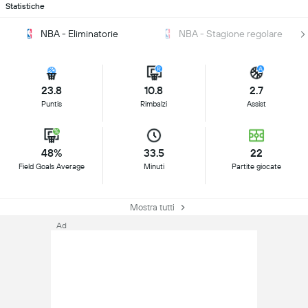
Statistiche
NBA - Eliminatorie
NBA - Stagione regolare
23.8
10.8
2.7
Puntis
Rimbalzi
Assist
48%
33.5
22
Field Goals Average
Minuti
Partite giocate
Mostra tutti
Ad