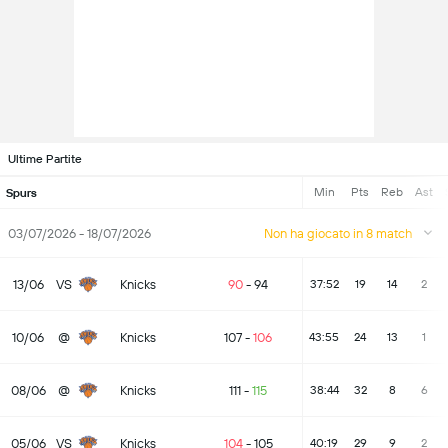
Ultime Partite
Min
Pts
Reb
Ast
Spurs
03/07/2026 - 18/07/2026
Non ha giocato in 8 match
13/06
VS
Knicks
90
-
94
37:52
19
14
2
10/06
@
Knicks
107
-
106
43:55
24
13
1
08/06
@
Knicks
111
-
115
38:44
32
8
6
05/06
VS
Knicks
104
-
105
40:19
29
9
2