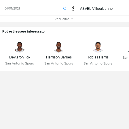
ASVEL Villeurbanne
01/01/2021
Vedi altro
Potresti essere interessato
De'Aaron Fox
Harrison Barnes
Tobias Harris
San
San Antonio Spurs
San Antonio Spurs
San Antonio Spurs