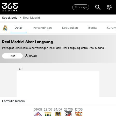
Skor saya
Sepak bola
Real Madrid
Detail
Pertandingan
Kedudukan
Berita
Kurun
Real Madrid: Skor Langsung
Peringkat untuk semua pertandingan, hasil, dan Skor Langsung untuk Real Madrid
Ikuti
86.4K
Ad
Formulir Terbaru
01/08
28/07
24/07
23/05
17/05