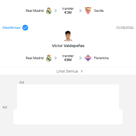
transfer
Real Madrid
Sevilla
€3M
Dikonfirmasi
01/08/2026
Víctor Valdepeñas
transfer
Real Madrid
Fiorentina
€8M
Lihat Semua
Ad
Ad