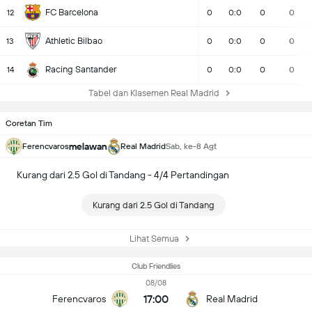
FC Barcelona
12
0
0:0
0
0
Athletic Bilbao
13
0
0:0
0
0
Racing Santander
14
0
0:0
0
0
Tabel dan Klasemen Real Madrid
Coretan Tim
melawan
Ferencvaros
Real Madrid
Sab, ke-8 Agt
Kurang dari 2.5 Gol di Tandang - 4/4 Pertandingan
Kurang dari 2.5 Gol di Tandang
Lihat Semua
Club Friendlies
08/08
17:00
Ferencvaros
Real Madrid