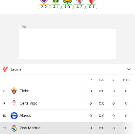
2
-
2
4
-
1
1
-
0
4
-
2
0
-
1
Ad
LaLiga
P
GK
+/-
PTS
Elche
8
0
0:0
0
0
Celta Vigo
9
0
0:0
0
0
Alaves
10
0
0:0
0
0
Real Madrid
11
0
0:0
0
0