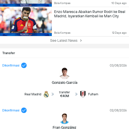
Bola Kompas
10 Days ago
Enzo Maresca Abaikan Rumor Rodri ke Real
Madrid, Isyaratkan Kembali ke Man City
Bola Kompas
12 Days ago
See Latest News
Transfer
Dikonfirmasi
03/08/2026
Gonzalo García
transfer
Real Madrid
Fulham
€40M
Dikonfirmasi
02/08/2026
Fran González