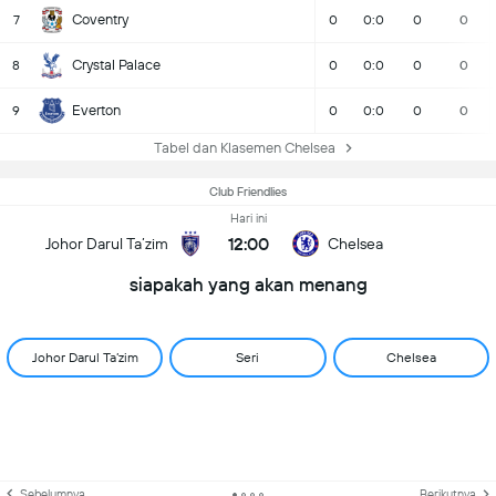
Coventry
7
0
0:0
0
0
Crystal Palace
8
0
0:0
0
0
Everton
9
0
0:0
0
0
Tabel dan Klasemen Chelsea
Club Friendlies
Hari ini
12:00
Johor Darul Ta’zim
Chelsea
siapakah yang akan menang
Johor Darul Ta’zim
Seri
Chelsea
Sebelumnya
Berikutnya