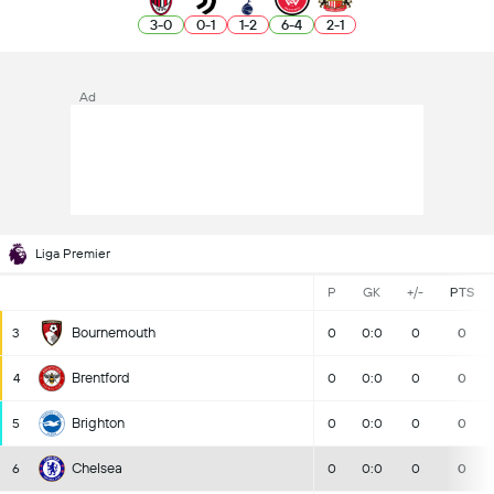
3
-
0
0
-
1
1
-
2
6
-
4
2
-
1
Ad
Liga Premier
P
GK
+/-
PTS
Bournemouth
3
0
0:0
0
0
Brentford
4
0
0:0
0
0
Brighton
5
0
0:0
0
0
Chelsea
6
0
0:0
0
0