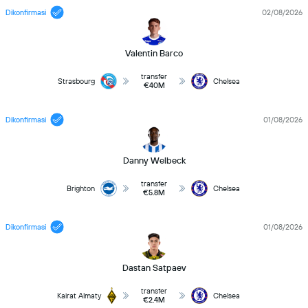
Dikonfirmasi
02/08/2026
Valentin Barco
transfer
Strasbourg
Chelsea
€40M
Dikonfirmasi
01/08/2026
Danny Welbeck
transfer
Brighton
Chelsea
€5.8M
Dikonfirmasi
01/08/2026
Dastan Satpaev
transfer
Kairat Almaty
Chelsea
€2.4M