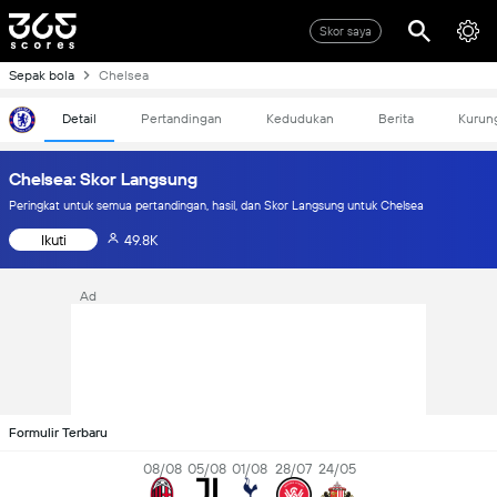
Skor saya
Sepak bola
Chelsea
Detail
Pertandingan
Kedudukan
Berita
Kurun
Chelsea: Skor Langsung
Peringkat untuk semua pertandingan, hasil, dan Skor Langsung untuk Chelsea
Ikuti
49.8K
Ad
Formulir Terbaru
08/08
05/08
01/08
28/07
24/05