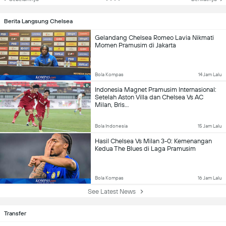
Berita Langsung Chelsea
Gelandang Chelsea Romeo Lavia Nikmati
Momen Pramusim di Jakarta
Bola Kompas
14 Jam Lalu
Indonesia Magnet Pramusim Internasional:
Setelah Aston Villa dan Chelsea Vs AC
Milan, Bris...
Bola Indonesia
15 Jam Lalu
Hasil Chelsea Vs Milan 3-0: Kemenangan
Kedua The Blues di Laga Pramusim
Bola Kompas
16 Jam Lalu
See Latest News
Transfer