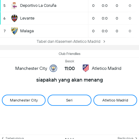
Deportivo La Coruña
5
0
0:0
0
0
Levante
6
0
0:0
0
0
Malaga
7
0
0:0
0
0
Tabel dan Klasemen Atletico Madrid
Club Friendlies
Besok
11:00
Manchester City
Atletico Madrid
siapakah yang akan menang
Manchester City
Seri
Atletico Madrid
Sebelumnya
Berikutnya