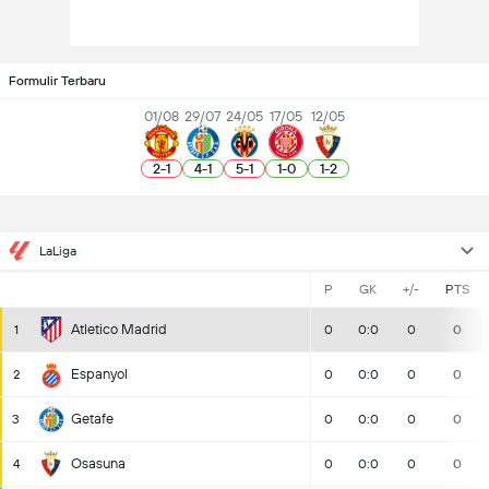
Formulir Terbaru
01/08
29/07
24/05
17/05
12/05
2
-
1
4
-
1
5
-
1
1
-
0
1
-
2
LaLiga
P
GK
+/-
PTS
Atletico Madrid
1
0
0:0
0
0
Espanyol
2
0
0:0
0
0
Getafe
3
0
0:0
0
0
Osasuna
4
0
0:0
0
0