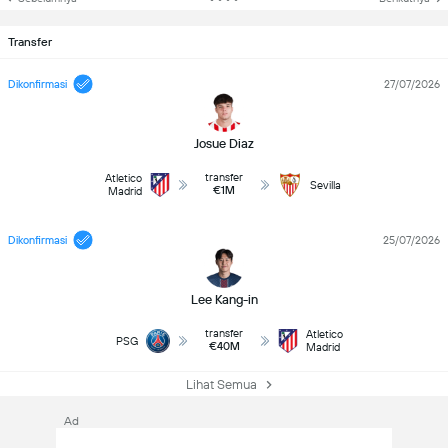
Transfer
Dikonfirmasi
27/07/2026
Josue Diaz
transfer
Atletico
Sevilla
€1M
Madrid
Dikonfirmasi
25/07/2026
Lee Kang-in
transfer
Atletico
PSG
€40M
Madrid
Lihat Semua
Ad