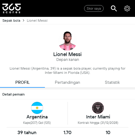
Skor saya
Sepak bola
Lionel Messi
Lionel Messi
Depan kanan
Lionel Messi (Argentina, 39) is a sepak bola player, currently playing for
Inter Miami in Florida (USA).
PROFIL
Pertandingan
Statistik
Detail pemain
Inter Miami
Argentina
Kontrak hingga (31/12/2028)
Kaps(207) Gol (125)
39 tahun
1.70
10