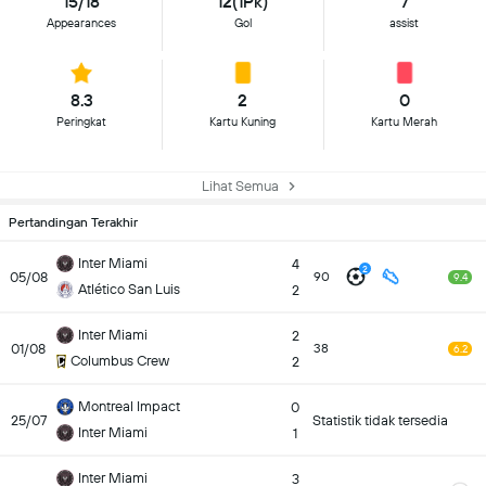
15/18
12(1Pk)
7
Appearances
Gol
assist
8.3
2
0
Peringkat
Kartu Kuning
Kartu Merah
Lihat Semua
Pertandingan Terakhir
Inter Miami
4
2
05/08
90
9.4
Atlético San Luis
2
Inter Miami
2
01/08
38
6.2
Columbus Crew
2
Montreal Impact
0
25/07
Statistik tidak tersedia
Inter Miami
1
Inter Miami
3