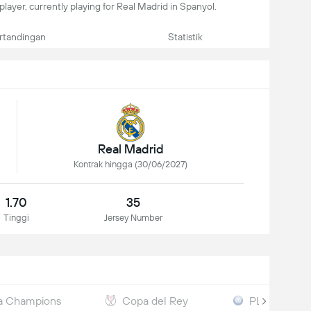
player, currently playing for Real Madrid in Spanyol.
rtandingan
Statistik
Real Madrid
Kontrak hingga (30/06/2027)
1.70
35
Tinggi
Jersey Number
ga Champions
Copa del Rey
PL Internati