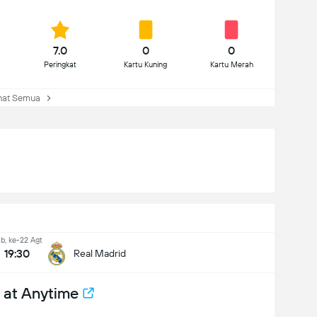
7.0
0
0
Peringkat
Kartu Kuning
Kartu Merah
hat Semua
b, ke-22 Agt
19:30
Real Madrid
 at Anytime