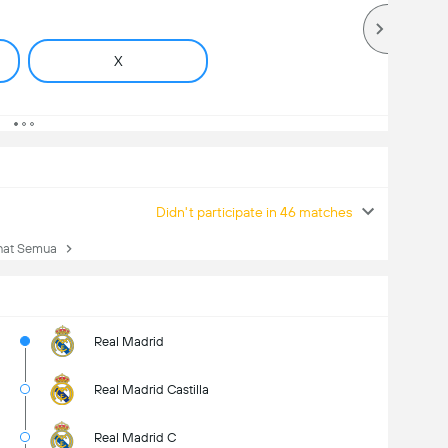
X
Didn't participate in 46 matches
hat Semua
Real Madrid
Real Madrid Castilla
Real Madrid C