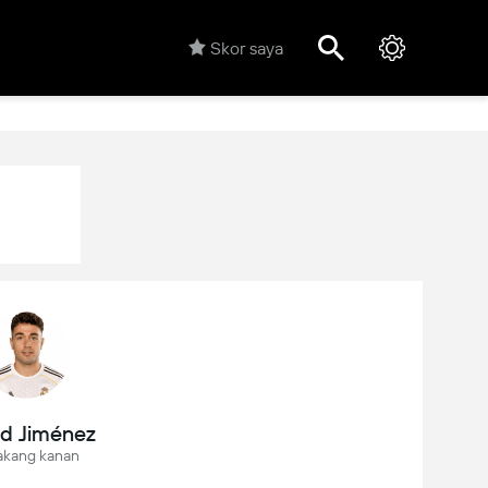
Skor saya
d Jiménez
akang kanan