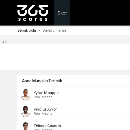
Skor
Sepak bola
David Jiménez
Ad
Anda Mungkin Tertarik
Kylian Mbappe
Real Madrid
Vinicius Júnior
Real Madrid
Thibaut Courtois