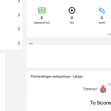
2
0
0
Appearances
Gol
assist
Li
Ad
Pertandingan selanjutnya - LaLiga
Sa
Espanyol
To Score