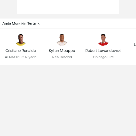
Anda Mungkin Tertarik
L
Cristiano Ronaldo
Kylian Mbappe
Robert Lewandowski
Al Nassr FC Riyadh
Real Madrid
Chicago Fire