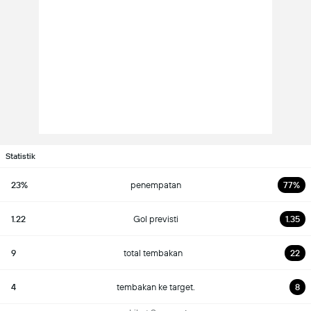
Statistik
23%
penempatan
77%
1.22
Gol previsti
1.35
9
total tembakan
22
4
tembakan ke target.
8