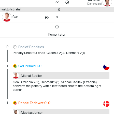
Andersen
72'
Damsgaard
1 - 0
waktu istirahat
Šulc
3'
Komentator
P
End of Penalties
Penalty Shootout ends, Czechia 2(3), Denmark 2(1).
1
Gol Penalti 1-0
Michal Sadilek
Goal! Czechia 2(3), Denmark 2(1). Michal Sadílek (Czechia)
converts the penalty with a left footed shot to the bottom right
corner.
1
Penalti Terlewat 0-0
Mathias Jensen