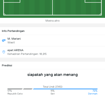
Mostra altro
Info Pertandingan
M. Mariani
Wasit
epet ARENA
Kehadiran Pertandingan: 18,215
Prediksi
siapakah yang akan menang
Total Undi: 27,453
17%
11%
72%
Republik Ceko
Seri
Denmark