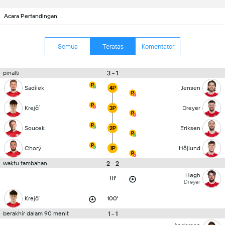
Acara Pertandingan
Semua
Teratas
Komentator
3 - 1
pinalti
Sadílek
Jensen
4P
Krejčí
Dreyer
3P
Soucek
Eriksen
2P
Chorý
Höjlund
1P
2 - 2
waktu tambahan
Høgh
111'
Dreyer
Krejčí
100'
1 - 1
berakhir dalam 90 menit