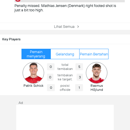
Penalty missed. Mathias Jensen (Denmark) right footed shot is
just a bit too high.
Lihat Semua
Key Players
Pemain
Gelandang
Pemain Bertahan
menyerang
total
0
5
tembakan
tembakan
0
3
ke target.
Patrik Schick
posisi
Rasmus
0
1
offside
Höjlund
Ad