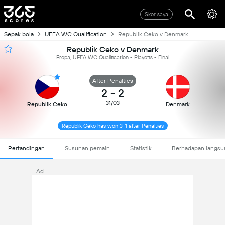
Skor saya
Sepak bola
UEFA WC Qualification
Republik Ceko v Denmark
Republik Ceko v Denmark
Eropa, UEFA WC Qualification - Playoffs - Final
After Penalties
2
-
2
31/03
Republik Ceko
Denmark
Republik Ceko has won 3-1 after Penalties
Pertandingan
Susunan pemain
Statistik
Berhadapan langsu
Ad