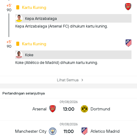
+5'
Kartu Kuning
90
Kepa Arrizabalaga
Kepa Arrizabalaga (Arsenal FC) dihukum kartu kuning.
+5'
Kartu Kuning
90
Koke
Koke (Atlético de Madrid) dihukum kartu kuning.
Lihat Semua
Pertandingan selanjutnya
09/08/2026
13:00
Arsenal
Dortmund
09/08/2026
11:00
Manchester City
Atletico Madrid