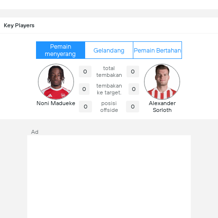
Key Players
Pemain
Gelandang
Pemain Bertahan
menyerang
total
0
0
tembakan
tembakan
0
0
ke target.
Noni Madueke
posisi
Alexander
0
0
offside
Sorloth
Ad