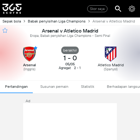
Skor saya
Sepak bola
Babak penyisihan Liga Champions
Arsenal v Atletico Madrid
Arsenal v Atletico Madrid
Eropa, Babak penyisihan Liga Champions - Semi Final
berakhir
1
-
0
05/05
Arsenal
Atletico Madrid
Agregat
2 - 1
(
Inggris
)
(
Spanyol
)
Pertandingan
Susunan pemain
Statistik
Berhadapan langsu
Ad