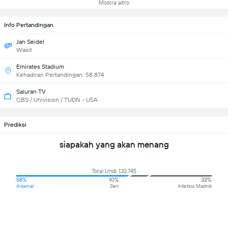
Mostra altro
Info Pertandingan
Jan Seidel
Wasit
Emirates Stadium
Kehadiran Pertandingan: 58,874
Saluran TV
CBS / Univision / TUDN - USA
Prediksi
siapakah yang akan menang
Total Undi: 132,745
58%
10%
32%
Arsenal
Seri
Atletico Madrid