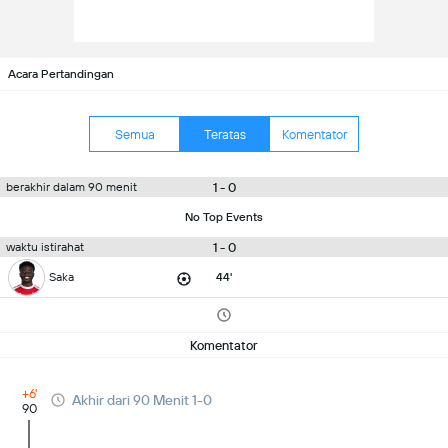
Acara Pertandingan
Semua
Teratas
Komentator
1 - 0
berakhir dalam 90 menit
No Top Events
1 - 0
waktu istirahat
Saka
44'
Komentator
+6'
Akhir dari 90 Menit 1-0
90