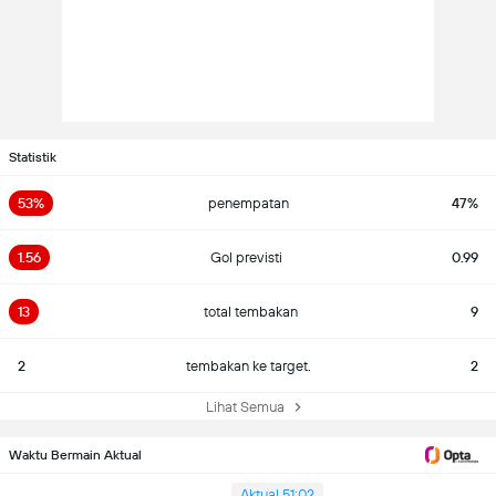
Statistik
53%
penempatan
47%
1.56
Gol previsti
0.99
13
total tembakan
9
2
tembakan ke target.
2
Lihat Semua
Waktu Bermain Aktual
Aktual 51:02