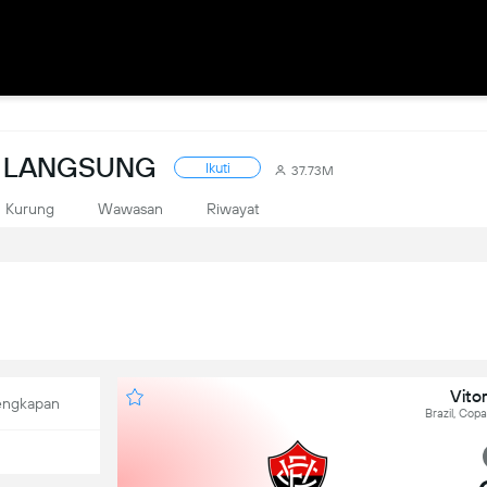
R LANGSUNG
Ikuti
37.73M
Kurung
Wawasan
Riwayat
Vitor
engkapan
Brazil, Cop