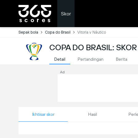
Skor
Sepak bola
Copa do Brasil
Vitoria v Náutico
COPA DO BRASIL: SKO
Detail
Pertandingan
Berita
Ad
Ikhtisar skor
Hasil
Perl