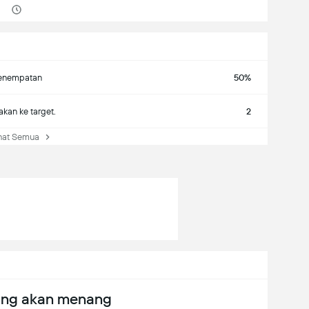
enempatan
50%
kan ke target.
2
hat Semua
ang akan menang