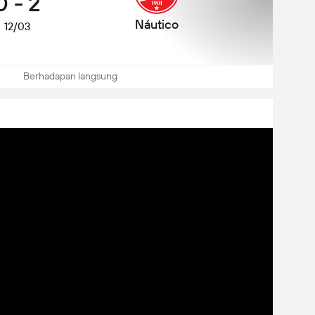
0
-
2
Náutico
12/03
Berhadapan langsung