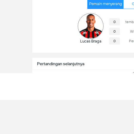
Pemain menyerang
G
0
temba
0
Wi
Lucas Braga
0
Pe
Pertandingan selanjutnya
Flamengo
Náutico
Info Pertandingan