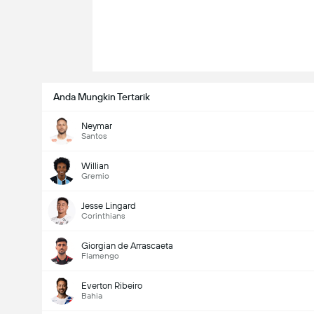
Anda Mungkin Tertarik
Neymar
Santos
Willian
Gremio
Jesse Lingard
Corinthians
Giorgian de Arrascaeta
Flamengo
Everton Ribeiro
Bahia
total gol dalam permainan (2.5)