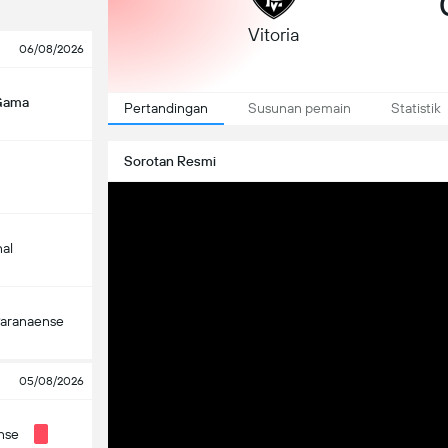
Vitoria
06/08/2026
Gama
Pertandingan
Susunan pemain
Statistik
Sorotan Resmi
nal
Paranaense
05/08/2026
nse