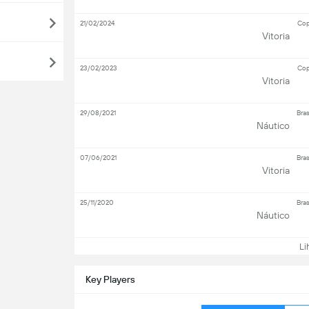
21/02/2024
Cop
Vitoria
23/02/2023
Cop
Vitoria
29/08/2021
Bras
Náutico
07/06/2021
Bras
Vitoria
25/11/2020
Bras
Náutico
Li
Key Players