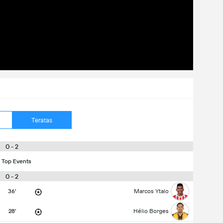
Teratas
0 - 2
 Top Events
0 - 2
36'
Marcos Ytalo
28'
Hélio Borges