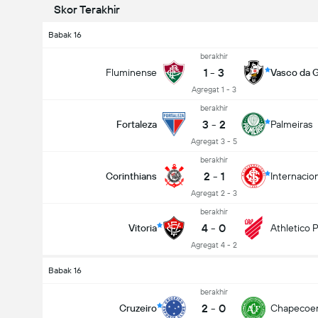
Skor Terakhir
Babak 16
berakhir
1
-
3
Fluminense
Vasco da 
Agregat 1 - 3
berakhir
3
-
2
Fortaleza
Palmeiras
Agregat 3 - 5
berakhir
2
-
1
Corinthians
Internacio
Agregat 2 - 3
berakhir
4
-
0
Vitoria
Athletico 
Agregat 4 - 2
Babak 16
berakhir
2
-
0
Cruzeiro
Chapecoe