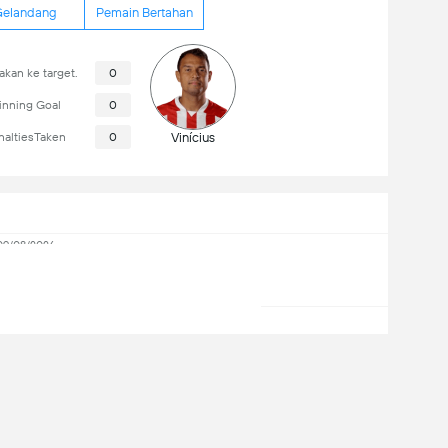
elandang
Pemain Bertahan
kan ke target.
0
nning Goal
0
naltiesTaken
0
Vinícius
09/08/2026
22:30
Vitoria
09/08/2026
19:00
Atlético-GO