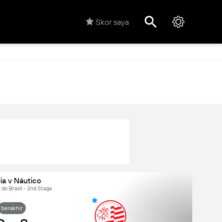
Skor saya
ia v Náutico
a do Brasil - 2nd Stage
berakhir