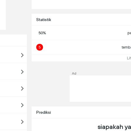
Statistik
50%
p
5
temba
Li
Ad
Prediksi
siapakah y