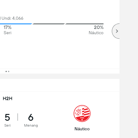
l Undi: 4,066
17%
20%
Seri
Náutico
H2H
5
6
Seri
Menang
Náutico