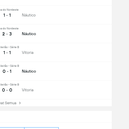
a do Nordeste
1 - 1
Náutico
a do Nordeste
2 - 3
Náutico
ileirão - Série B
1 - 1
Vitoria
ileirão - Série B
0 - 1
Náutico
ileirão - Série B
0 - 0
Vitoria
hat Semua