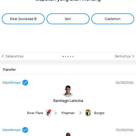
Real Sociedad B
Seri
Castellon
Sebelumnya
Berikutnya
Transfer
Dikonfirmasi
06/08/2026
Santiago Lencina
River Plate
Pinjaman
Burgos
Dikonfirmasi
05/08/2026