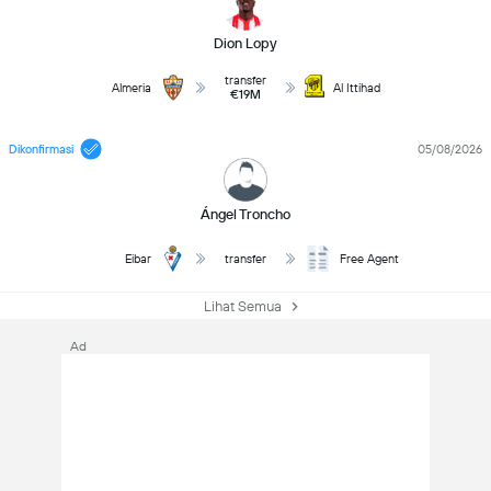
Dion Lopy
transfer
Almeria
Al Ittihad
€19M
Dikonfirmasi
05/08/2026
Ángel Troncho
Eibar
transfer
Free Agent
Lihat Semua
Ad