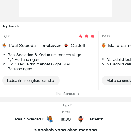
Top trends
14/08
15/08
Real Sociedad B
melawan
Castellon
Mallorca
m
Real Sociedad B: Kedua tim mencetak gol -
4/4 Pertandingan
Valladolid lo
H2H: Kedua tim mencetak gol - 4/4
Valladolid ka
Pertandingan
kedua tim menghasilkan skor
Mallorca untu
Lihat Semua
LaLiga 2
14/08
18:30
Real Sociedad B
Castellon
siapakah yang akan menang