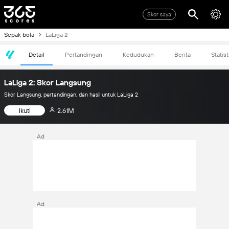
Skor saya
Sepak bola
LaLiga 2
Detail
Pertandingan
Kedudukan
Berita
Statist
LaLiga 2: Skor Langsung
Skor Langsung, pertandingan, dan hasil untuk LaLiga 2
Ikuti
2.61M
Ad
Ad