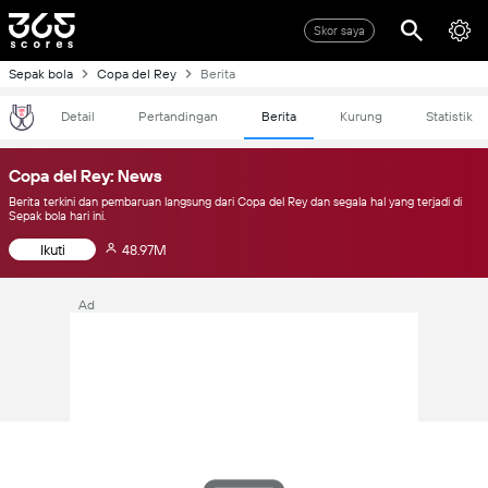
Skor saya
Sepak bola
Copa del Rey
Berita
Detail
Pertandingan
Berita
Kurung
Statistik
Copa del Rey: News
Berita terkini dan pembaruan langsung dari Copa del Rey dan segala hal yang terjadi di
Sepak bola hari ini.
Ikuti
48.97M
Ad