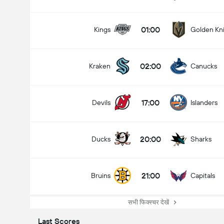
NHL
01:00
Kings
Golden Kn
20/09
00:00
Wild
Blackhawks
02:00
Kraken
Canucks
कौन जीतेगा?
17:00
Devils
Islanders
Wild
Blackhawks
20:00
Ducks
Sharks
21:00
Bruins
Capitals
सभी फिक्स्चर देखें
Last Scores