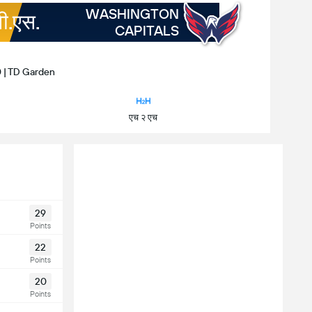
WASHINGTON
वी.एस.
CAPITALS
0 | TD Garden
एच २ एच
29
Points
22
Points
20
Points