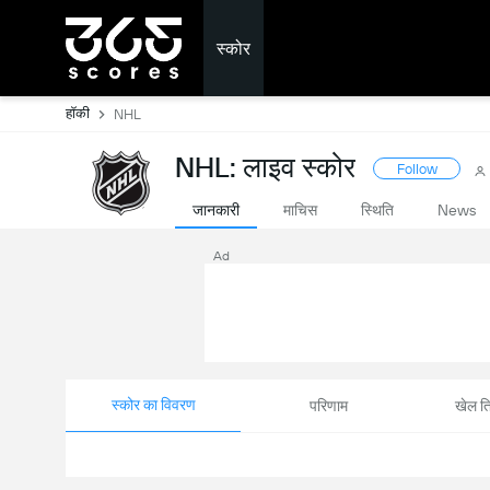
स्कोर
हॉकी
NHL
NHL: लाइव स्कोर
Follow
जानकारी
माचिस
स्थिति
News
Ad
स्कोर का विवरण
परिणाम
खेल ति