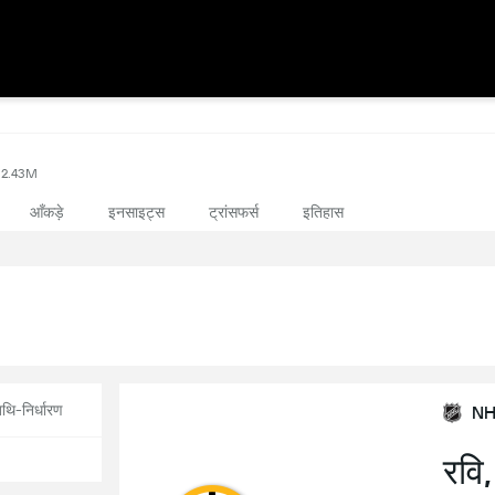
2.43M
आँकड़े
इनसाइट्स
ट्रांसफर्स
इतिहास
थि-निर्धारण
NH
रवि