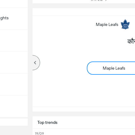
ights
Maple Leafs
कौ
Maple Leafs
Top trends
19/09