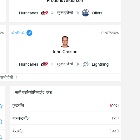
Frederik Andersen
मुफ़्त एजेंसी
Hurricanes
Oilers
026
की पुष्टि की
01/07/2026
John Carlson
मुफ़्त एजेंसी
Hurricanes
Lightning
सभी देखें
सभी प्रतियोगिताएं ए-जेड
फुटबॉल
(
1
/146
)
बास्केटबॉल
(
23
)
बेसबॉल
(
5
/31
)