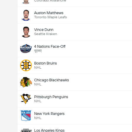
Colorado Avalanche
Auston Matthews
Toronto Maple Leafs
Vince Dunn
Seattle Kraken
4 Nations Face-Off
यूएसए
Boston Bruins
NHL
Chicago Blackhawks
NHL
Pittsburgh Penguins
NHL
New York Rangers
NHL
Los Angeles Kings