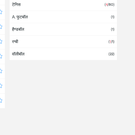
टेनिस
डेनमार्क
(
4
/80
)
A. फुटबॉल
(
1
)
हैण्डबॉल
(
1
)
रग्बी
(
1
/1
)
वॉलीबॉल
(
22
)