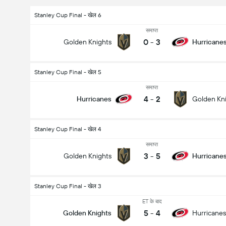
Stanley Cup Final - खेल 6
समाप्त
0
-
3
Golden Knights
Hurricane
Stanley Cup Final - खेल 5
समाप्त
4
-
2
Hurricanes
Golden Kn
Stanley Cup Final - खेल 4
समाप्त
3
-
5
Golden Knights
Hurricane
Stanley Cup Final - खेल 3
ET के बाद
5
-
4
Golden Knights
Hurricanes