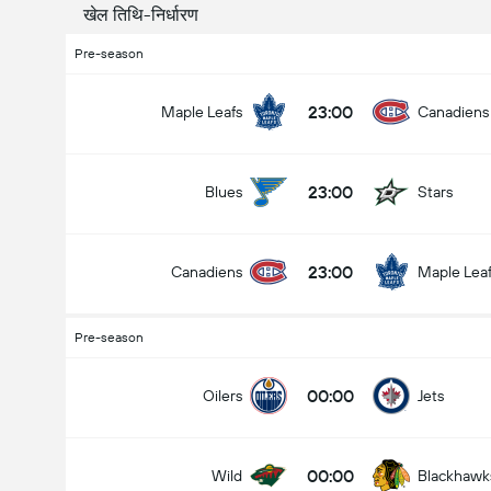
खेल तिथि-निर्धारण
Pre-season
23:00
Maple Leafs
Canadiens
23:00
Blues
Stars
23:00
Canadiens
Maple Lea
Pre-season
00:00
Oilers
Jets
00:00
Wild
Blackhawk