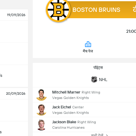
BOSTON BRUINS
19/09/2026
21:0
मैच पेज
पॉइंट्स
fs
NHL
Mitchell Marner
Right Wing
20/09/2026
Vegas Golden Knights
Jack Eichel
Center
Vegas Golden Knights
Jackson Blake
Right Wing
Carolina Hurricanes
s
सभी देखें