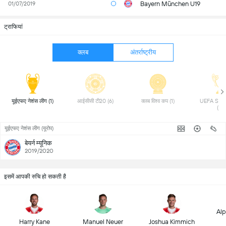
Bayern München U19
01/07/2019
ट्राफियां
क्लब
अंतर्राष्ट्रीय
यूईएफए नेशंस लीग (1) 
आईसीसी टी20 (6) 
क्लब विश्व कप (1) 
UEFA Supe
(1) 
यूईएफए नेशंस लीग (यूरोप)
बेयर्न म्यूनिक
2019/2020
इसमें आपकी रुचि हो सकती है
Alp
Harry Kane
Manuel Neuer
Joshua Kimmich