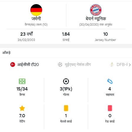
जर्मनी
बेयर्न म्यूनिक
कैप्स(46) लक्ष्य (10)
(30/06/2030) तक अनुबंध
23 वर्षों
1.84
10
26/02/2003
ऊंचाई
Jersey Number
आँकड़े
आईसीसी टी20
यूईएफए नेशंस लीग
DFB-Po
15/34
3(1Pk)
4
कैप्स
गोल्स
सहायता
7.0
1
0
रेटिंग
येल्लो कार्ड
रेड कार्ड