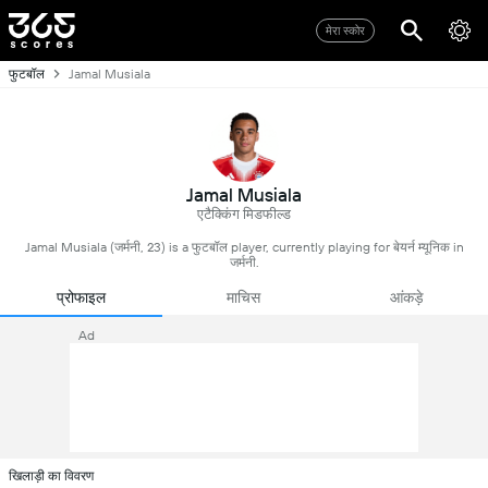
मेरा स्कोर
फुटबॉल
Jamal Musiala
Jamal Musiala
एटैक्किंग मिडफील्ड
Jamal Musiala (जर्मनी, 23) is a फुटबॉल player, currently playing for बेयर्न म्यूनिक in
जर्मनी.
प्रोफाइल
माचिस
आंकड़े
Ad
खिलाड़ी का विवरण