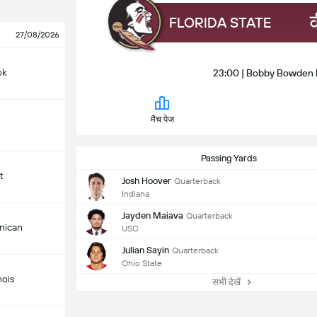
FLORIDA STATE
27/08/2026
ok
23:00 | Bobby Bowden 
मैच पेज
Passing Yards
t
Josh Hoover
Quarterback
Indiana
Jayden Maiava
Quarterback
nican
USC
Julian Sayin
Quarterback
Ohio State
nois
सभी देखें