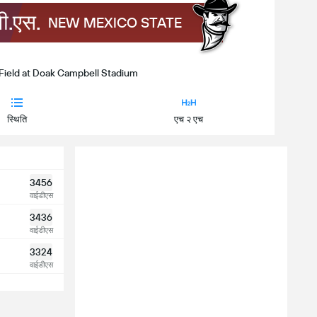
वी.एस.
NEW MEXICO STATE
Field at Doak Campbell Stadium
स्थिति
एच २ एच
3456
वाईडीएस
3436
वाईडीएस
3324
वाईडीएस