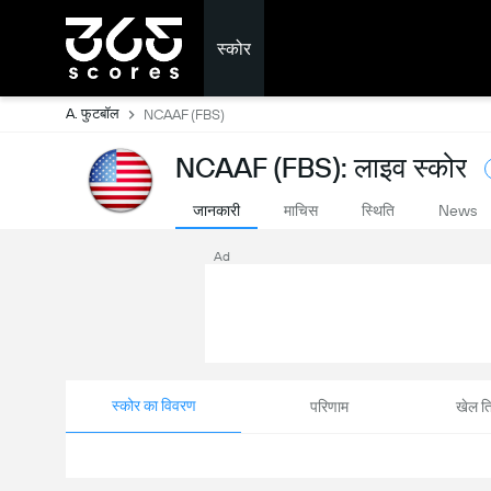
स्कोर
A. फुटबॉल
NCAAF (FBS)
NCAAF (FBS): लाइव स्कोर
जानकारी
माचिस
स्थिति
News
Ad
स्कोर का विवरण
परिणाम
खेल ति