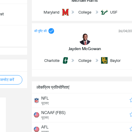
Michael Harris
Maryland
College
USF
st
की पुष्टि की
26/04/2
Jayden McGowan
Charlotte
College
Baylor
नरेट करें
लोकप्रिय प्रतियोगिताएं
NFL
यूएसए
NCAAF (FBS)
यूएसए
AFL