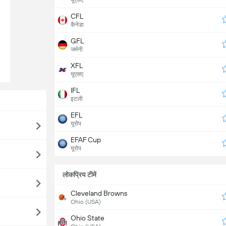
यूएसए
CFL
कैनेडा
GFL
जर्मनी
XFL
यूएसए
IFL
इटली
EFL
यूरोप
EFAF Cup
यूरोप
लोकप्रिय टीमें
Cleveland Browns
Ohio (USA)
Ohio State