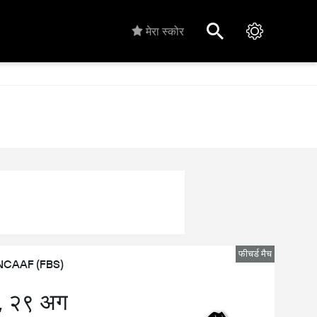
मेरा स्कोर
फीचर्ड मैच
NCAAF (FBS)
, २९ अग