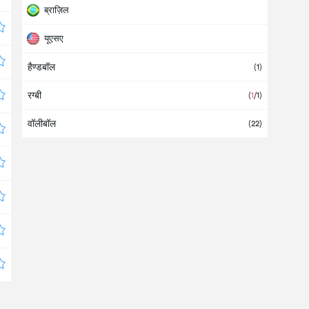
ब्राज़िल
यूएसए
हैण्डबॉल
यूरोप
(
1
)
रग्बी
(
1
/1
)
वॉलीबॉल
(
22
)