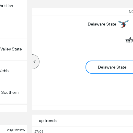
ristian
NC
Delaware State
कौ
 Valley State
Delaware State
Webb
n Southern
Top trends
20/01/2026
27/08