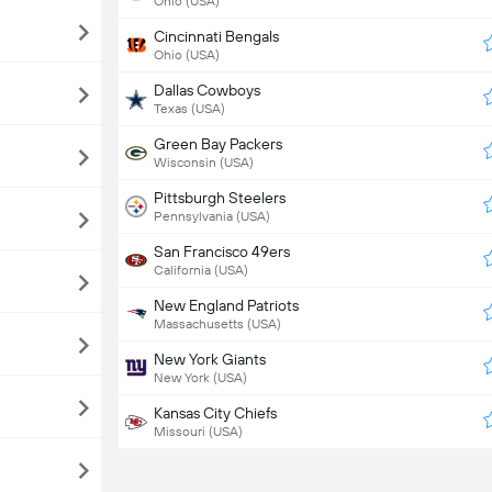
Ohio (USA)
Cincinnati Bengals
Ohio (USA)
Dallas Cowboys
Texas (USA)
Green Bay Packers
Wisconsin (USA)
Pittsburgh Steelers
Pennsylvania (USA)
San Francisco 49ers
California (USA)
New England Patriots
Massachusetts (USA)
New York Giants
New York (USA)
Kansas City Chiefs
Missouri (USA)