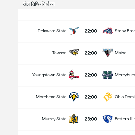
खेल तिथि-निर्धारण
22:00
Delaware State
Stony Bro
22:00
Towson
Maine
22:00
Youngstown State
Mercyhurs
22:00
Morehead State
Ohio Domi
23:00
Murray State
Eastern Illi