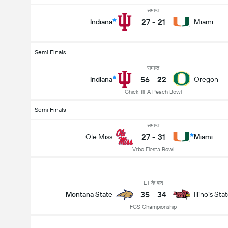
समाप्त
27
-
21
Indiana
Miami
Semi Finals
समाप्त
56
-
22
Indiana
Oregon
Chick-fil-A Peach Bowl
Semi Finals
समाप्त
27
-
31
Ole Miss
Miami
Vrbo Fiesta Bowl
ET के बाद
35
-
34
Montana State
Illinois Sta
FCS Championship