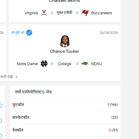
Chandler Morris
मुफ़्त एजेंसी
Virginia
Buccaneers
026
की पुष्टि की
26/04/2026
Chance Tucker
Notre Dame
College
NDSU
सभी देखें
सभी प्रतियोगिताएं ए-जेड
फुटबॉल
(
1
/146
)
बास्केटबॉल
(
23
)
बेसबॉल
(
5
/31
)