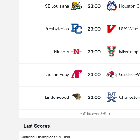
23:00
SE Louisiana
Houston Ch
NCAAF (FBS)
27/08
23:00
Murray State
Eastern Illinois
23:00
Presbyterian
UVA Wise
कौन जीतेगा?
23:00
Nicholls
Mississippi
Murray State
Eastern Illinois
23:00
Austin Peay
Gardner-
23:00
Lindenwood
Charlesto
सभी फिक्स्चर देखें
Last Scores
National Championship Final