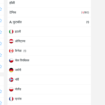
हॉकी
टेनिस
(
4
/80
)
A. फुटबॉल
(
1
)
इटली
ऑस्ट्रिया
कैनेडा
(
1
)
चेक रिपब्लिक
जर्मनी
नॉर्वे
पोलैंड
फ्रांस