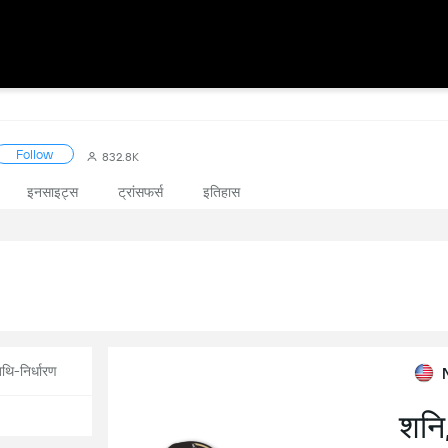
Follow
832.8K
इनसाइट्स
ट्रांसफर्स
इतिहास
थि-निर्धारण
शनि