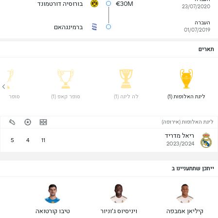
€30M
בורוסיה דורטמונד
23/07/2020
העברה
ברמינגהאם
01/07/2019
תארים
ליגת האלופות (1) 
לה ליגה (1) 
סופר קאפ (1) 
סופר קאפ (1
ליגת האלופות (אירופה)
ריאל מדריד
5
4
11
2023/2024
ייתכן שתתעניינו ב
קיליאן אמבפה
ויניסיוס ג׳וניור
טיבו קורטואה
ר