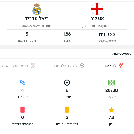
אנגליה
ריאל מדריד
הופעות(56) שערים (13)
חוזה עד 30/06/2029
5
1.86
23 שנים
גובה
מספר חולצה
29/06/2003
סטטיסטיקות
לה ליגה
ליגת האלופות
גביע המלך הספרד
4
6
28/38
הופעות
שערים
בישולים
0
3
7.3
ציון
כרטיסים צהובים
כרטיסים אדומים