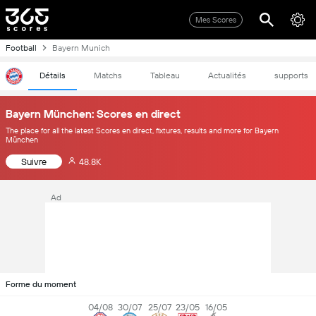
Mes Scores
Football
Bayern Munich
Détails
Matchs
Tableau
Actualités
supports
Bayern München: Scores en direct
The place for all the latest Scores en direct, fixtures, results and more for Bayern
München
Suivre
48.8K
Ad
Forme du moment
04/08
30/07
25/07
23/05
16/05