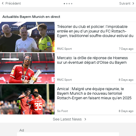
Précédent
Suivant
Actualités Bayern Munich en direct
Trésorier du club et policier: l’improbable
entrée en jeu d’un joueur du FC Rottach-
Egern, traditionnel souffre-douleur estival du
Bayern
RMC Sport
7 Days ago
Mercato: la drôle de réponse de Hoeness
sur un éventuel départ d'Olise du Bayern
RMC Sport
8 Days ago
Amical : Malgré une équipe rajeunie, le
Bayern Munich a de nouveau terrorisé
Rottach-Ergen en faisant mieux qu’en 2025
mais moins bien qu’en 2023
So Foot
8 Days ago
See Latest News
Ad