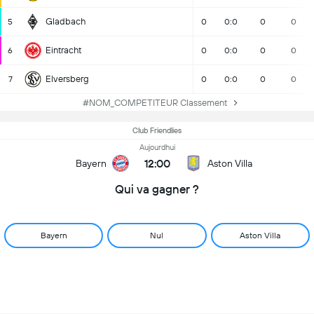
Gladbach
5
0
0:0
0
0
Eintracht
6
0
0:0
0
0
Elversberg
7
0
0:0
0
0
#NOM_COMPETITEUR Classement
Club Friendlies
Aujourdhui
12:00
Bayern
Aston Villa
Qui va gagner ?
Bayern
Nul
Aston Villa