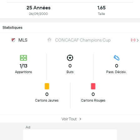
25 Années
1.65
26/09/2000
Taille
Statistiques
MLS
CONCACAF Champions Cup
1/13
0
0
Apparitions
Buts
Pass. Décisiv.
0
0
Cartons Jaunes
Cartons Rouges
Voir Tout
Ad