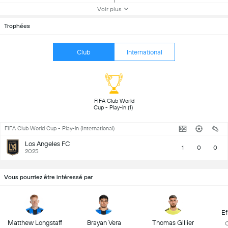
Voir plus
Trophées
Club
International
FIFA Club World 
Cup - Play-in (1) 
FIFA Club World Cup - Play-in (International)
Los Angeles FC
1
0
0
2025
Vous pourriez être intéressé par
Ef
Matthew Longstaff
Brayan Vera
Thomas Gillier