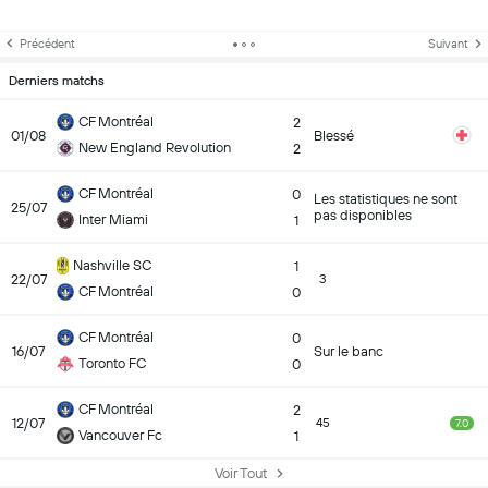
Précédent
Suivant
Derniers matchs
CF Montréal
2
01/08
Blessé
New England Revolution
2
CF Montréal
0
Les statistiques ne sont
25/07
pas disponibles
Inter Miami
1
Nashville SC
1
22/07
3
CF Montréal
0
CF Montréal
0
16/07
Sur le banc
Toronto FC
0
CF Montréal
2
12/07
45
7.0
Vancouver Fc
1
Voir Tout