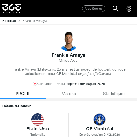
Mes Scores
Football
Frankie Amaya
Frankie Amaya
Milieu Axial
Frankie Amaya (Etats-Unis, 25 ans) est un joueur de football, qui joue
actuellement pour CF Montréal en/au/aux/à Canada.
Contusion - Retour espéré: Late August 2026
PROFIL
Matchs
Statistiques
Détails du joueur
Etats-Unis
CF Montréal
Nationality
En prêt jusqu’au 31/12/2026