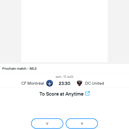
Prochain match - MLS
sam., 15 août
23:30
CF Montréal
DC United
To Score at Anytime
V
X