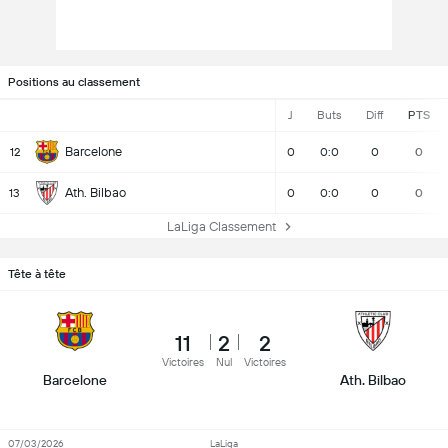
Positions au classement
J
Buts
Diff
PTS
Barcelone
12
0
0:0
0
0
Ath. Bilbao
13
0
0:0
0
0
LaLiga Classement
Tête à tête
11
2
2
Victoires
Nul
Victoires
Barcelone
Ath. Bilbao
07/03/2026
LaLiga