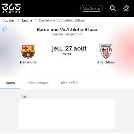
Mes Scores
Football
LaLiga
Barcelone Vs Athletic Bilbao
Barcelone Vs Athletic Bilbao
Espagne, LaLiga, tour 1
jeu., 27 août
19:00
Barcelone
Ath. Bilbao
Match
Team Streaks
Tête à tête
Ad