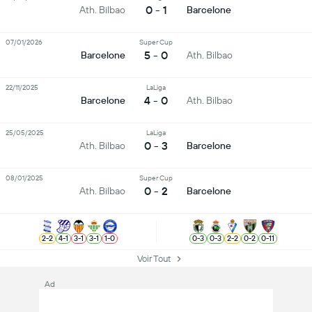
0 - 1
Ath. Bilbao
Barcelone
07/01/2026
Super Cup
5 - 0
Barcelone
Ath. Bilbao
22/11/2025
LaLiga
4 - 0
Barcelone
Ath. Bilbao
25/05/2025
LaLiga
0 - 3
Ath. Bilbao
Barcelone
08/01/2025
Super Cup
0 - 2
Ath. Bilbao
Barcelone
2
-
2
4
-
1
3
-
1
3
-
1
1
-
0
0
-
3
0
-
3
2
-
2
0
-
2
0
-
11
Voir Tout
Ad