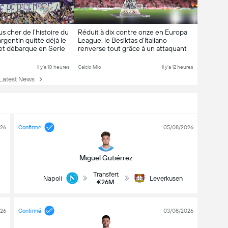
us cher de l’histoire du
Réduit à dix contre onze en Europa
gentin quitte déjà le
League, le Besiktas d’Italiano
et débarque en Serie
renverse tout grâce à un attaquant
 sa carrière brisée par
de retour de Serie A
Il y'a 10 heures
Calcio Mio
Il y'a 12 heures
Latest News
026
Confirmé
05/08/2026
Miguel Gutiérrez
Transfert
Napoli
Leverkusen
€26M
026
Confirmé
03/08/2026