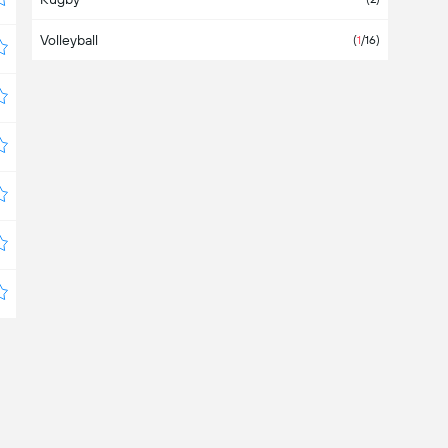
Volleyball
(
1
/16
)