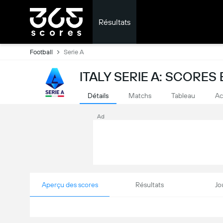
Résultats
Football
Serie A
ITALY SERIE A: SCORES
Détails
Matchs
Tableau
Ac
Ad
Aperçu des scores
Résultats
Jo