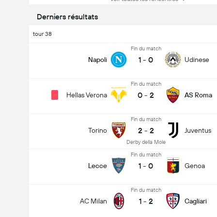
Derniers résultats
tour 38
Fin du match
1
-
0
Napoli
Udinese
Fin du match
0
-
2
Hellas Verona
AS Roma
Fin du match
2
-
2
Torino
Juventus
Derby della Mole
Fin du match
1
-
0
Lecce
Genoa
Fin du match
1
-
2
AC Milan
Cagliari