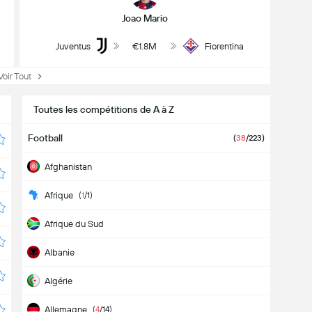
Joao Mario
Juventus
€1.8M
Fiorentina
Voir Tout
Toutes les compétitions de A à Z
Football
(
38
/223
)
Afghanistan
Afrique
(
1
/1
)
Afrique du Sud
Albanie
Algérie
Allemagne
(
4
/14
)