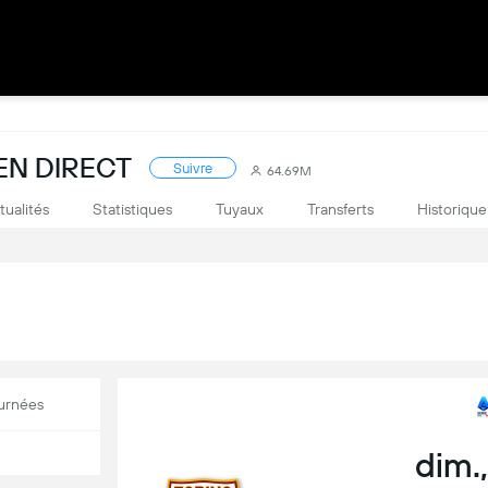
 EN DIRECT
Suivre
64.69M
tualités
Statistiques
Tuyaux
Transferts
Historique
urnées
dim.