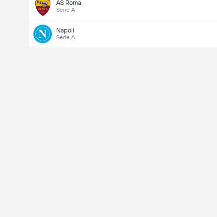
AS Roma
Serie A
Napoli
Serie A