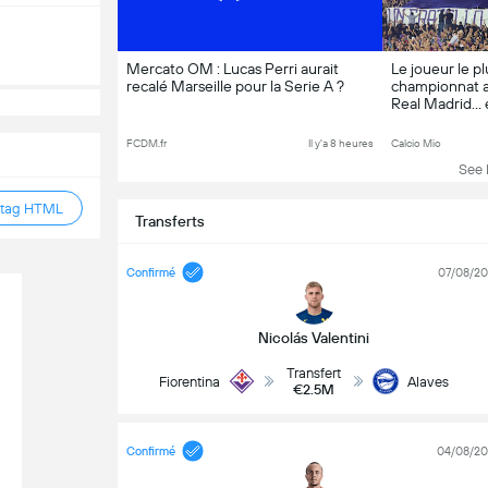
Mercato OM : Lucas Perri aurait
Le joueur le pl
recalé Marseille pour la Serie A ?
championnat ar
Real Madrid… 
A pour relancer
une pubalgie
FCDM.fr
Il y'a 8 heures
Calcio Mio
See 
 tag HTML
Transferts
Confirmé
07/08/2
Nicolás Valentini
Transfert
Fiorentina
Alaves
€2.5M
Confirmé
04/08/2