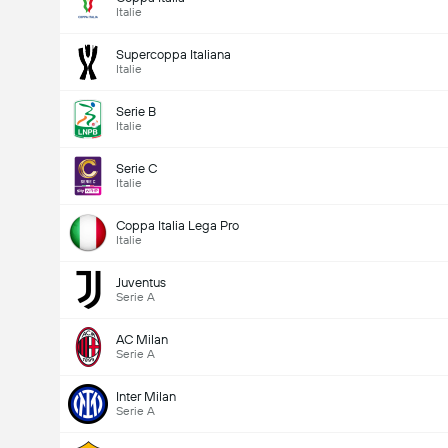
Italie
Supercoppa Italiana
Italie
Serie B
Italie
Serie C
Italie
Coppa Italia Lega Pro
Italie
Juventus
Serie A
AC Milan
Serie A
Inter Milan
Serie A