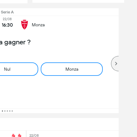
Serie A
22/08
16:30
Monza
a gagner ?
Nul
Monza
22/08