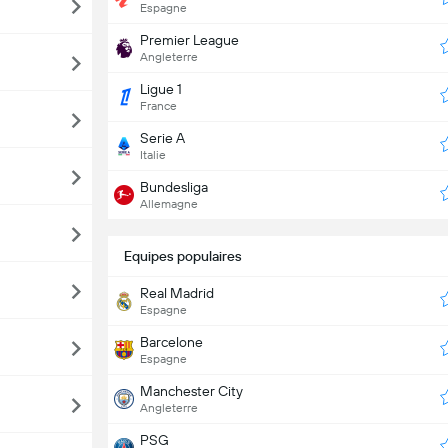
Espagne
Premier League
Angleterre
Ligue 1
France
Serie A
Italie
Bundesliga
Allemagne
Equipes populaires
Real Madrid
Espagne
Barcelone
Espagne
Manchester City
Angleterre
PSG