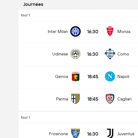
Journées
tour 1
16:30
Inter Milan
Monza
16:30
Udinese
Como
18:45
Genoa
Napoli
18:45
Parma
Cagliari
tour 1
16:30
Frosinone
Juventus