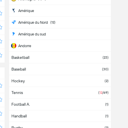
Amérique
Amérique du Nord
(
12
)
Amérique du sud
Andorre
Basketball
Angleterre
(
3
)
(
23
)
Baseball
(
30
)
Hockey
(
2
)
Tennis
(
12
/69
)
Football A.
(
1
)
Handball
(
1
)
Rugby
(
2
)