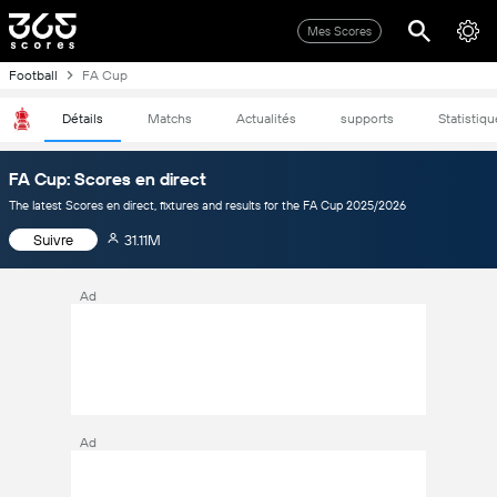
Mes Scores
Football
FA Cup
Détails
Matchs
Actualités
supports
Statistiq
FA Cup: Scores en direct
The latest Scores en direct, fixtures and results for the FA Cup 2025/2026
Suivre
31.11M
Ad
Ad