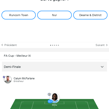
Runcorn Town
Nul
Dearne & District
Précédent
Suivant
FA Cup - Meilleur XI
Demi-Finale
Calum McFarlane
Entraîneur
8.9
Doku