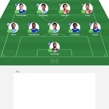
8.6
8.4
7.7
7.4
Fernandez
González
Matsuki
Azaz
7.0
7.4
7.7
7.6
7.1
Nouri
Adarabioyo
Stones
Chalobah
Gusto
7.5
Sanchez
Ad