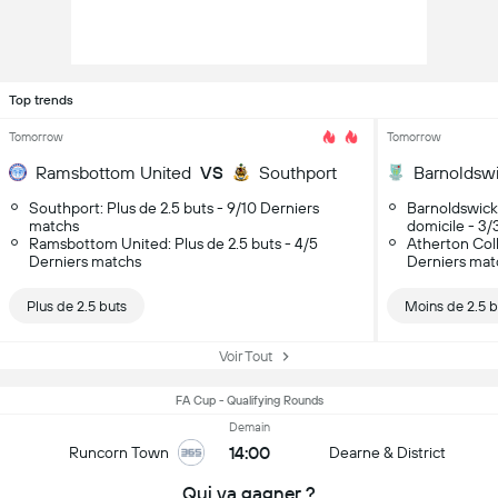
Top trends
Tomorrow
Tomorrow
Ramsbottom United
VS
Southport
Southport: Plus de 2.5 buts - 9/10 Derniers
Barnoldswick
matchs
domicile - 3/
Ramsbottom United: Plus de 2.5 buts - 4/5
Atherton Coll
Derniers matchs
Derniers mat
Plus de 2.5 buts
Moins de 2.5 b
Voir Tout
FA Cup - Qualifying Rounds
Demain
14:00
Runcorn Town
Dearne & District
Qui va gagner ?